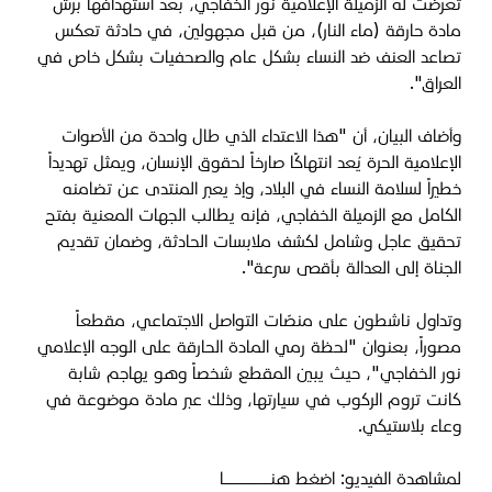
تعرضت له الزميلة الإعلامية نور الخفاجي، بعد استهدافها برش
مادة حارقة (ماء النار)، من قبل مجهولين، في حادثة تعكس
تصاعد العنف ضد النساء بشكل عام والصحفيات بشكل خاص في
العراق".
وأضاف البيان، أن "هذا الاعتداء الذي طال واحدة من الأصوات
الإعلامية الحرة يُعد انتهاكًا صارخاً لحقوق الإنسان، ويمثل تهديداً
خطيراً لسلامة النساء في البلاد، وإذ يعبر المنتدى عن تضامنه
الكامل مع الزميلة الخفاجي، فإنه يطالب الجهات المعنية بفتح
تحقيق عاجل وشامل لكشف ملابسات الحادثة، وضمان تقديم
الجناة إلى العدالة بأقصى سرعة".
وتداول ناشطون على منصّات التواصل الاجتماعي، مقطعاً
مصوراً، بعنوان "لحظة رمي المادة الحارقة على الوجه الإعلامي
نور الخفاجي"، حيث يبين المقطع شخصاً وهو يهاجم شابة
كانت تروم الركوب في سيارتها، وذلك عبر مادة موضوعة في
وعاء بلاستيكي.
لمشاهدة الفيديو:
اضغط هنــــــــــــــا