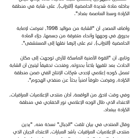
بداخله مادة شديدة الحامضية (التيزاب)، على شابة في منطقة
الكرادة وسط العاصمة بغداد".
وأضاف المصدر، أن "الشابة من مواليد 1998، تعرضت لإصابة
بحروق في وجهها وأنحاء متفرقة من جسمها، جرّاء المادة
الحامضية (التيزاب)، تم على إثرها نقلها إلى المستشفى".
وتابع، أن "القوة الأمنية الماسكة للأرض توجهت إلى مكان
الحادث بعد تلقيها بلاغاً بحدوثه، وفتحت تحقيقاً ليتبين أن الشابة
تعمل كوجه إعلامي لإحدى شركات الإنتاج الفني ضمن منطقة
الكرادة، وفرضت طوقاً امنياً بحثاً عن منفذي الهجوم".
وفي وقت لاحق من الواقعة، أدان منتدى الإعلاميات العراقيات،
الاعتداء الذي طال الوجه الإعلامي نور الخفاجي في منطقة
الكرادة ببغداد.
وقال المنتدى في بيان تلقت "الجبال" نسخة منه، "
يدين
منتدى الإعلاميات العراقيات بأشد العبارات، الاعتداء الجبان الذي