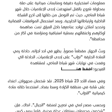
معلومات استخبارية دقيقة ومتابعات ميدانية على صلة
بمحاولة شروع بالقتل استهدفت إحدى الإعلاميات خلال شهر
شباط الماضي، حيث تم التوصل من خلالها إلى أذرع الشبكة
الداخلية وارتباطاتها الخارجية، وبعد استحصال الموافقات القضائية
وتحديد أماكن تواجد عناصرها داخل العراق تمت مداهمة
أوكارهم واعتقالهم بعملية استباقية ومتزامنة في أكثر من
محافظة".
وبثّ الجهاز، مقطعاً مصوراً، يظهر في أحد أجزائه، حادثة رمي
المادة الحارقة "تيزاب" على إحدى الإعلاميات، الحادثة التي
وقعت في نهايات شهر شباط الماضي.
لمشاهدة
الفيديو
:
اضغط هنــــــــــــــا
وفي مساء الأحد 23 شباط 2025، نفّذ شخصان مجهولان، اعتداء
على شابة في منطقة الكرادة وسط بغداد، استخدما خلاله مادة
كيميائية "التيزاب".
وبحسب مصدر أمني في تصريح لمنصّة "الجبال"، آنذاك، فإن
"شخصين مجهولين يستقلان عجلة مدنية، قاما برمي كيس