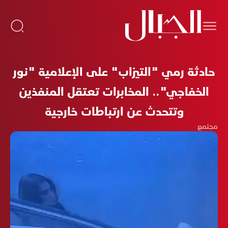
حادثة رمي "التيزاب" على الإعلامية "نور
الخفاجي".. المخابرات تعتقل المنفذين
وتتحدث عن ارتباطات خارجية
مجتمع