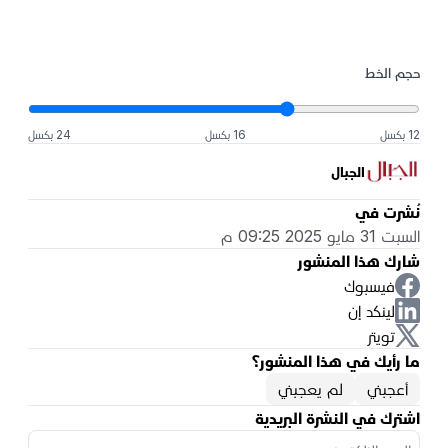
حجم الخط
12 بكسل
16 بكسل
24 بكسل
الجبال
نُشرت في
السبت 31 مايو 2025 09:25 م
شارك هذا المنشور
فيسبوك
لينكد إن
تويتر
ما رأيك في هذا المنشور؟
أعجبني
لم يعجبني
اشترك في النشرة البريدية