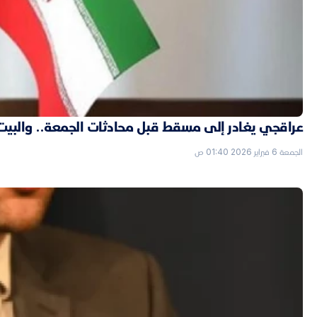
عراقجي يغادر إلى مسقط قبل محادثات الجمعة.. والبيت الأ
الجمعة 6 فبراير 2026 01:40 ص