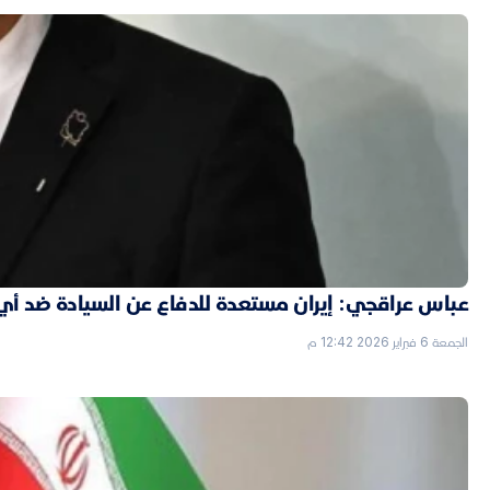
عباس عراقجي: إيران مستعدة للدفاع عن السيادة ضد أي
الجمعة 6 فبراير 2026 12:42 م