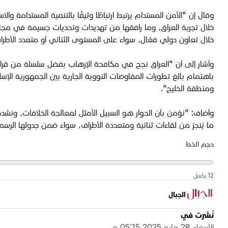
وقال إن "الأمن المستدام يرتبط ارتباطًا وثيقًا بالتنمية المستدامة و
خلال تجربة العراق، وما رافقها من تهديدات وتحديات جسيمة في مجال م
خلال تعاون دولي فعّال، سواء على المستوى الثنائي أو متعدد الأطرا
وأشار إلى أن "العراق نجح في مكافحة الإرهاب بفضل سلسلة من قرارات 
باهتمام بالغ تطورات المفاوضات النووية الجارية بين الجمهورية الإسل
ومنطقة الخليج".
وأضاف: "نؤمن بأن الحوار هو السبيل الأمثل لمعالجة الخلافات، ونشد
ما يُنجز من لقاءات ثنائية ومتعددة الأطراف، سواء ضمن جدولها الر
حجم الخط
12 بكسل
الجبال
نُشرت في
الأربعاء 28 مايو 2025 05:15 م