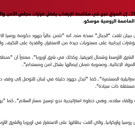
قال مستشار الأمن القومي، قاسم الأعرجي، الأربعاء 28 أيار 2025، إن العراق نجح في مكافحة الإر
ي العاصمة الروسية موسكو.
ببيان تلقت "الجبال" نسخة منه، أنه "نثمن عالياً جهود حكومة روسيا ال
 مؤشرات إيجابية على مستويات جيدة من الاستقرار، والقدرة على التكيف، وا
لشرق الأوسط وشمال إفريقيا، وكذلك في شرق أوروبا"، معتبراً أن "منطق
 المواد الإغاثية، وصعوبة ضمان إيصالها بشكل آمن ومستدام".
سرائيلية المستمرة"، كما "تُبذل جهود حثيثة في لبنان للتوصل إلى وقف دائ
 مستقلة ذات سيادة".
فسه وإلقاء سلاحه، وهي خطوة استراتيجية نحو ترسيخ مسار السلام"، كما "
وسيا وأوكرانيا، والتي ألقت بظلالها على الاستقرار في أوروبا والشرق ال