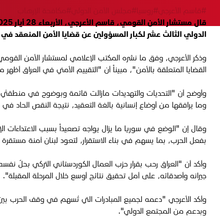
#قاسم الأعرجي
#روسيا
#مجلس الأمن الدولي
#مكافحة الإرهاب
الدولي الثالث عشر لكبار المسؤولين عن قضايا الأمن المنعقد ف
وذكر الأعرجي، وفق ما نشره المكتب الإعلامي لمستشار الأمن القومي 
القضايا المتعلقة بالأمن"، مبيناً أن "التقييم الأمني في العراق أظهر
وأوضح أن "التحديات والتهديدات مازالت قائمة وبوضوح في منطقتَي ا
وما يرافقها من أوضاع إنسانية بالغة التعقيد، نتيجة النقص الحاد في
وقال إن "الوضع في سوريا ما يزال يواجه تصعيداً بسبب الاعتداءات الإ
بفعل الحرب، بما يسهم في بناء الاستقرار، لتعود لبنان آمنة مستقرة
وأكد أن "العراق رحب بقرار حزب العمال الكوردستاني التركي بحلّ ن
جيرانه وأصدقائه، على أمل تحقيق نتائج أوسع خلال المرحلة المقبلة".
وأكد الأعرجي "دعمه لجميع المبادرات التي تُسهم في وقف الحرب بين ر
وبدعم من المجتمع الدولي".