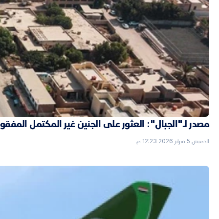
مصدر لـ"الجبال": العثور على الجنين غير المكتمل الم
الخميس 5 فبراير 2026 12:23 م