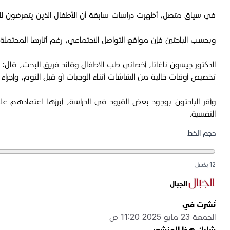
في سياق متصل، أظهرت دراسات سابقة أن الأطفال الذين يتعرضون للتنمر الإلكتروني بين سن 11 و12 يكونون أكثر عرضة لمحاولة الانتحار
وبحسب الباحثين فإن مواقع التواصل الاجتماعي، رغم آثارها المحتملة ال
الدكتور جيسون ناغاتا، أخصائي طب الأطفال وقائد فريق البحث، قال: 
تخصيص أوقات خالية من الشاشات أثناء الوجبات أو قبل النوم، وإجراء
وأقر الباحثون بوجود بعض القيود في الدراسة، أبرزها اعتمادهم عل
النفسية.
حجم الخط
12 بكسل
الجبال
نُشرت في
الجمعة 23 مايو 2025 11:20 ص
شارك هذا المنشور