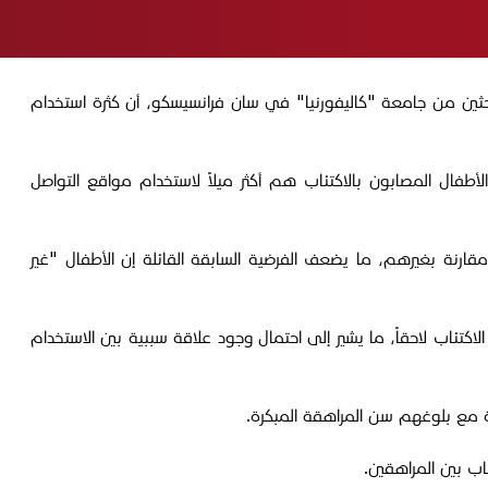
ثين من جامعة "كاليفورنيا" في سان فرانسيسكو، أن كثرة استخدام
ح أعمارهم بين 9 و12 عاماً تقريباً، على مدى 3 سنوات، لمعرفة ما إذا كان الأطفال المصابون بالاكتئاب هم أكثر ميلاً لاستخدام مواقع التواصل
 الأطفال الذين عانوا من أعراض اكتئاب في سن 9 أو 10 لم يكونوا أكثر استخداماً لمواقع التواصل عند بلوغهم 13 عاماً مقارنة بغيرهم، ما يضعف الفرضية السابقة القائلة إن الأطفال "غير
 بشكل مكثف في سن 12 و13 عاماً، هم من أظهروا أعلى معدلات الاكتئاب لاحقاً، ما يشير إلى احتمال وجود علاقة سببية بين الاستخدام
ئاب بين المراهقين.