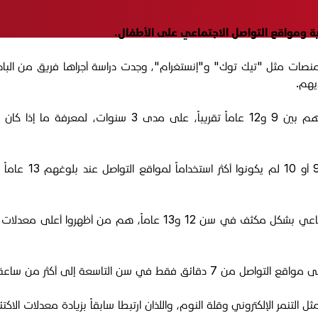
ية ومواقع التواصل الاجتماعي على الأطفال.
نصات مثل "تيك توك" و"إنستغرام"، وجدت دراسة أجراها فريق من الباح
يهم.
في الدراسة، تابع الباحثون بيانات 11876 طفلاً أمريكياً تتراو
وأظهرت النتائج أن
لكن المفاجأة كانت أن الأطفال الذين استخدموا مواقع التواصل الاجتماعي
من ساعة مع بلوغهم سن المراهقة المبكرة.
التنمر الإلكتروني وقلة النوم، واللذان ارتبطا سابقاً بزيادة معدلات الاكت