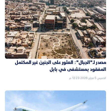
مصدر لـ"الجبال": العثور على الجنين غير المكتمل
المفقود بمستشفى في بابل
الخميس 5 فبراير 2026 12:23 م