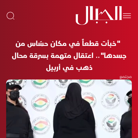
"خبأت قطعاً في مكان حسّاس من
جسدها".. اعتقال متهمة بسرقة محال
ذهب في أربيل
مجتمع