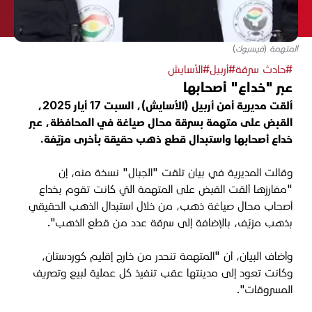
المتهمة (فيسبوك)
#حادث سرقة
#أربيل
#الأسايش
عبر "خداع" أصحابها
ألقت مديرية أمن أربيل (الأسايش)، السبت 17 أيار 2025،
القبض على متهمة بسرقة محال صياغة في المحافظة، عبر
خداع أصحابها واستبدال قطع ذهب حقيقة بأخرى مزيّفة.
وقالت المديرية في بيان تلقت "الجبال" نسخة منه، إن
"مفارزها ألقت القبض على المتهمة التي كانت تقوم بخداع
أصحاب محال صياغة ذهب، من خلال استبدال الذهب الحقيقي
بذهب مزيّف، بالإضافة إلى سرقة عدد من قطع الذهب".
وأضاف البيان، أن "المتهمة تنحدر من خارج إقليم كوردستان،
وكانت تعود إلى مدينتها عقب تنفيذ كل عملية لبيع وتصريف
المسروقات".