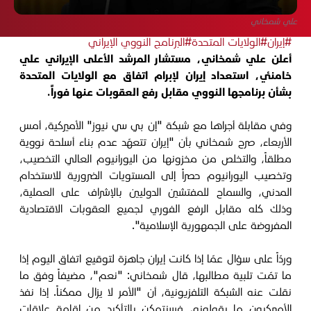
علي شمخاني
#إيران
#الولايات المتحدة
#البرنامج النووي الإيراني
أعلن علي شمخاني، مستشار المرشد الأعلى الإيراني علي
خامنئي، استعداد إيران لإبرام اتفاق مع الولايات المتحدة
بشأن برنامجها النووي مقابل رفع العقوبات عنها فوراً.
وفي مقابلة أجراها مع شبكة "إن بي سي نيوز" الأميركية، أمس
الأربعاء، صرح شمخاني بأن "إيران تتعهّد عدم بناء أسلحة نووية
مطلقاً، والتخلص من مخزونها من اليورانيوم العالي التخصيب،
وتخصيب اليورانيوم حصراً إلى المستويات الضرورية للاستخدام
المدني، والسماح للمفتشين الدوليين بالإشراف على العملية،
وذلك كله مقابل الرفع الفوري لجميع العقوبات الاقتصادية
المفروضة على الجمهورية الإسلامية".
وردّاً على سؤال عمّا إذا كانت إيران جاهزة لتوقيع اتفاق اليوم إذا
ما تمّت تلبية مطالبها، قال شمخاني: "نعم"، مضيفاً وفق ما
نقلت عنه الشبكة التلفزيونية، أن "الأمر لا يزال ممكناً. إذا نفذ
الأميركيون ما يقولونه، فسنتمكن بالتأكيد من إقامة علاقات