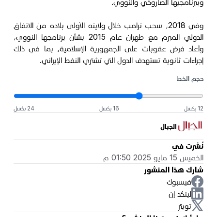
وببرنامجيها الصاروخي والنووي.
وفي 2018، سحب ترامب خلال ولايته الأولى بلاده من الاتفاق
الدولي المبرم مع طهران عام 2015 بشأن برنامجها النووي،
وأعاد فرض عقوبات على الجمهورية الإسلامية، بما في ذلك
إجراءات ثانوية تستهدف الدول التي تشتري النفط الإيراني.
حجم الخط
12 بكسل
16 بكسل
24 بكسل
الجبال
نُشرت في
الخميس 15 مايو 2025 01:50 م
شارك هذا المنشور
فيسبوك
لينكد إن
تويتر