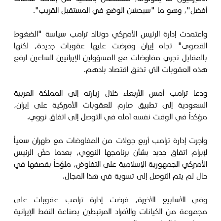
أفضل"، وهو ما "سيحسّن الوضع في المستقبل القريب".
واعتمدت إدارة الرئيس الأميركي دونالد ترامب سياسة "الضغوط
القصوى" تجاه إيران وفرضت عليها عقوبات جديدة، لكنها
بالمقابل تجري مفاوضات مع المسؤولين الإيرانيين الساعين لرفع
هذه العقوبات التي تخنق اقتصاد بلدهم.
ودعا ترامب أمس الأربعاء خلال زيارته إلى المملكة العربية
السعودية إلى تطبيق صارم للعقوبات الأميركية على إيران،
مؤكداً في الوقت نفسه أمله في التوصل إلى اتفاق نووي.
وأجرت إدارة ترامب أربع جولات من المفاوضات مع طهران سعياً
لإبرام اتفاق جديد بشأن برنامجها النووي، بعدما حضّ الرئيس
الأميركي الجمهورية الإسلامية على التفاوض، ملوّحاً بقصفها في
حال لم يتم التوصل إلى تسوية في هذا المجال.
وفي الأسابيع الأخيرة، فرضت إدارة ترامب عقوبات على
مجموعة من الكيانات والأفراد المرتبطين بصناعة النفط الإيرانية