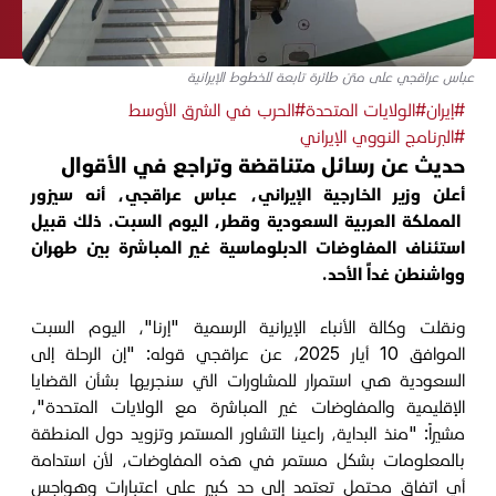
عباس عراقجي على متن طائرة تابعة للخطوط الإيرانية
#إيران
#الولايات المتحدة
#الحرب في الشرق الأوسط
#البرنامج النووي الإيراني
حديث عن رسائل متناقضة وتراجع في الأقوال
أعلن وزير الخارجية الإيراني، عباس عراقجي، أنه سيزور
المملكة العربية السعودية وقطر، اليوم السبت. ذلك قبيل
استئناف المفاوضات الدبلوماسية غير المباشرة بين طهران
وواشنطن غداً الأحد.
ونقلت وكالة الأنباء الإيرانية الرسمية "إرنا"، اليوم السبت
الموافق 10 أيار 2025، عن عراقجي قوله: "إن الرحلة إلى
السعودية هي استمرار للمشاورات التي سنجريها بشأن القضايا
الإقليمية والمفاوضات غير المباشرة مع الولايات المتحدة"،
مشيراً: "منذ البداية، راعينا التشاور المستمر وتزويد دول المنطقة
بالمعلومات بشكل مستمر في هذه المفاوضات، لأن استدامة
أي اتفاق محتمل تعتمد إلى حد كبير على اعتبارات وهواجس