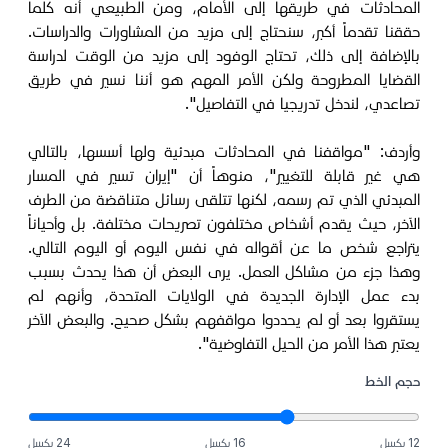
المحادثات في طريقها إلى الأمام، ومن الطبيعي أنه كلما
حققنا تقدماً أكبر، سنحتاج إلى مزيد من المشاورات والدراسات.
بالإضافة إلى ذلك، تحتاج الوفود إلى مزيد من الوقت لدراسة
القضايا المطروحة ولكن الأمر المهم هو أننا نسير في طريق
تصاعدي، لندخل تدريجيا في التفاصيل".
وأردف: "مواقفنا في المحادثات مبدئية ولها أسسها، بالتالي
هي غير قابلة للتغيير"، منوهاً أن "إيران تسير في المسار
المبدئي الذي تم رسمه، لكنها تتلقى رسائل متناقضة من الطرف
الآخر، حيث يقدم أشخاص مختلفون تصريحات مختلفة. بل وأحياناً
يتراجع شخص ما عن أقواله في نفس اليوم أو اليوم التالي.
وهذا جزء من مشاكل العمل. يرى البعض أن هذا يحدث بسبب
بدء عمل الإدارة الجديدة في الولايات المتحدة، وأنهم لم
يستقروا بعد أو لم يحددوا مواقفهم بشكل صحيح. والبعض الآخر
يعتبر هذا الأمر من الحيل التفاوضية".
حجم الخط
12 بكسل
16 بكسل
24 بكسل