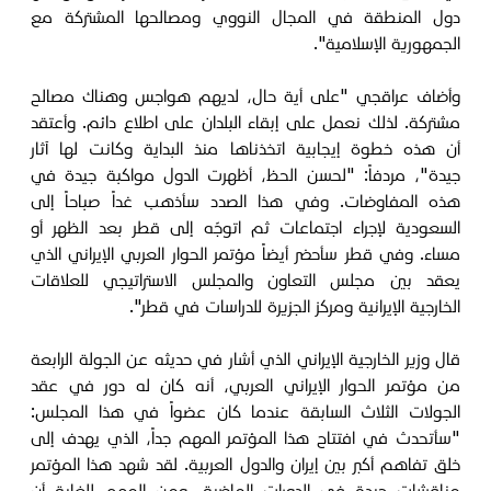
دول المنطقة في المجال النووي ومصالحها المشتركة مع
الجمهورية الإسلامية".
وأضاف عراقجي "على أية حال، لديهم هواجس وهناك مصالح
مشتركة. لذلك نعمل على إبقاء البلدان على اطلاع دائم. وأعتقد
أن هذه خطوة إيجابية اتخذناها منذ البداية وكانت لها آثار
جيدة"، مردفاً: "لحسن الحظ، أظهرت الدول مواكبة جيدة في
هذه المفاوضات. وفي هذا الصدد سأذهب غداً صباحاً إلى
السعودية لإجراء اجتماعات ثم اتوجّه إلى قطر بعد الظهر أو
مساء. وفي قطر سأحضر أيضاً مؤتمر الحوار العربي الإيراني الذي
يعقد بين مجلس التعاون والمجلس الاستراتيجي للعلاقات
الخارجية الإيرانية ومركز الجزيرة للدراسات في قطر".
قال وزير الخارجية الإيراني الذي أشار في حديثه عن الجولة الرابعة
من مؤتمر الحوار الإيراني العربي، أنه كان له دور في عقد
الجولات الثلاث السابقة عندما كان عضواً في هذا المجلس:
"سأتحدث في افتتاح هذا المؤتمر المهم جداً، الذي يهدف إلى
خلق تفاهم أكبر بين إيران والدول العربية. لقد شهد هذا المؤتمر
مناقشات جيدة في الدورات الماضية، ومن المهم للغاية أن