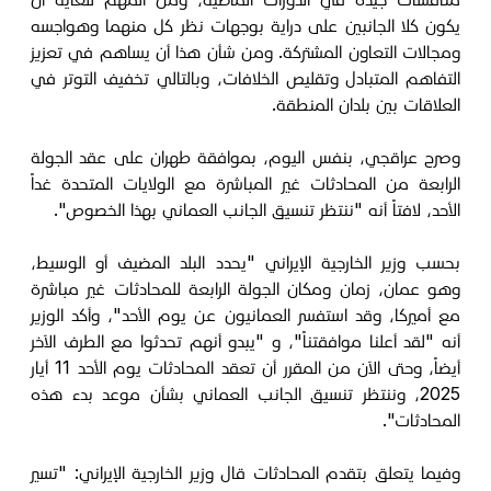
يكون كلا الجانبين على دراية بوجهات نظر كل منهما وهواجسه
ومجالات التعاون المشتركة. ومن شأن هذا أن يساهم في تعزيز
التفاهم المتبادل وتقليص الخلافات، وبالتالي تخفيف التوتر في
العلاقات بين بلدان المنطقة.
وصرح عراقجي، بنفس اليوم، بموافقة طهران على عقد الجولة
الرابعة من المحادثات غير المباشرة مع الولايات المتحدة غداً
الأحد، لافتاً أنه "ننتظر تنسيق الجانب العماني بهذا الخصوص".
بحسب وزير الخارجية الإيراني "يحدد البلد المضيف أو الوسيط،
وهو عمان، زمان ومكان الجولة الرابعة للمحادثات غير مباشرة
مع أميركا، وقد استفسر العمانيون عن يوم الأحد"، وأكد الوزير
أنه "لقد أعلنا موافقتناً"، و "يبدو أنهم تحدثوا مع الطرف الآخر
أيضاً، وحتى الآن من المقرر أن تعقد المحادثات يوم الأحد 11 أيار
2025، وننتظر تنسيق الجانب العماني بشأن موعد بدء هذه
المحادثات".
وفيما يتعلق بتقدم المحادثات قال وزير الخارجية الإيراني: "تسير