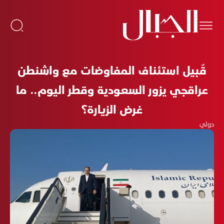
قٌبيل استئناف المفاوضات مع واشنطن
عراقجي يزور السعودية وقطر اليوم.. ما
غرض الزيارة؟
دولي