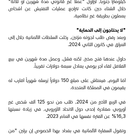
كيلومتراً جنوباً، ليزاول "عملاً غير قانوني مدة شهرين أو ثلاثة"
خلال الشتاء حين كانت تتراجع عمليات التفتيش عن أشخاص
يعملون بطريقة غير نظامية.
"لا يحتاجون إلى الحماية"
وبعد رفض طلب لجوئه مرّتين، رحّلت السلطات الألمانية جلال إلى
العراق في كانون الثاني 2024.
حاول عندها فتح مخبز، لكنه فشل. وعمل مدة شهرين في بيع
الفلافل لقاء أجر يومي يعادل سبعة دولارات تقريباً.
أمّا اليوم، فيعتاش على مبلغ 150 دولاراً يُرسله شهرياً أقارب له
يقيمون في المملكة المتحدة.
في الربع الأخير من 2024، طُلب من نحو 125 ألف شخص غير
أوروبي مغادرة إحدى دول الاتحاد الأوروبي، في زيادة نسبتها
16,3% عن الفترة نفسها في العام 2023.
وتقول السفارة الألمانية في بغداد بهذا الخصوص إن برلين "من