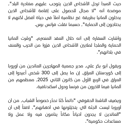
حيث المبدأ ترحل الأشخاص الذين يتوجب عليهم مغادرة البلد"،
موضحة أنه "لا مجال للحصول على إقامة للأشخاص الذين
يدخلون ألمانيا بطريقة غير نظامية أملاً في حياة أفضل لكنهم لا
يحتاجون إلى الحماية"، حسبما نقلت فرانس برس.
وأشارت السفارة إلى أنه خلال العقد المنصرم، "وفّرت ألمانيا
الحماية والملجأ لملايين الأشخاص الذين فرّوا من الحرب والعنف
في بلدانهم".
ويقول أبو بكر علي، مدير جمعية المهاجرين العائدين من أوروبا
إلى كوردستان العراق، إن ما يصل إلى 300 شخص أُعيدوا إلى
العراق في الربع الأول من كانون الثاني 2025، معظمهم من
ألمانيا فيما الآخرون من فرنسا ودول اسكندنافية.
ويضيف الناشط الحقوقي "دائماً كنّا نحذّر خصوصاً الشباب، من أن
أوروبا ليست الجنّة التي يتخيّلونها في أذهانهم"، لافتاً إلى أن
"العائدين لا يجدون أحياناً مكاناً ينامون فيه ولا عمل ولا
مساعدات حكومية".