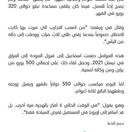
يُمنح إذناً للعمل، فيما كان يتلقى مساعدة تبلغ حوالى 320
يورو في الشهر.
وقال في ورشته: "من أصعب التجارب التي مررت بها كانت
الانتظار، خصوصاً بعدما رُفض طلبي ثلاث مرات ووصلت إلى حالة
من اليأس".
هذه العوامل دفعت اسماعيل إلى قبول العودة إلى العراق
في نيسان 2021، وحصل لقاء ذلك على إجمالي 500 يورو من
برلين ومن وكالة أممية.
أمّا اليوم فيكسب حوالى 550 دولاراً بالشهر ويعيل زوجته
وطفلهما البالغ ثلاثة أعوام.
وهو يقول: "في الوقت الحالي لا أفكر بالهجرة مرة أخرى، بل
قد أسافر إلى أوروبا في المستقبل لغرض السياحة فقط".
حجم الخط