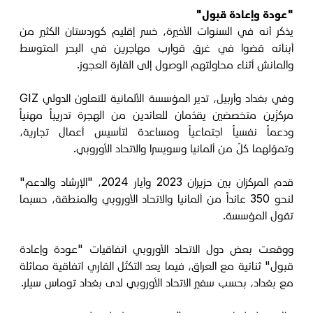
"عودة وإعادة قبول"
يذكر أنه في السنوات الأخيرة، خسر إقليم كوردستان الكثير من
أبنائه قضوا في غرق قوارب مهاجرين في البحر المتوسط
والمانش أثناء محاولتهم الوصول إلى القارة العجوز.
وفي بغداد وأربيل، تدير المؤسسة الألمانية للتعاون الدولي GIZ
مركزَين متخصصَين يقدّمان للعائدين من الهجرة تدريباً مهنياً
ودعماً نفسياً اجتماعياً ومساعدة لتأسيس أعمال تجارية،
وتموّلهما كلّ من ألمانيا وسويسرا والاتحاد الأوروبي.
قدم المركزان بين حزيران 2023 وأيار 2024، "الإرشاد والدعم"
لنحو 350 عائداً من ألمانيا والاتحاد الأوروبي والمنطقة، حسبما
تقول المؤسسة.
ووقعت بعض دول الاتحاد الأوروبي اتفاقيات "عودة وإعادة
قبول" ثنائية مع العراق، فيما يعد التكتّل القاري اتفاقية مماثلة
مع بغداد، بحسب سفير الاتحاد الأوروبي لدى بغداد توماس سيلر.