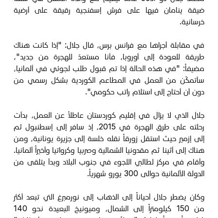
ضيقة ينامان فيها على فرش إسفنجية رقيقة على أرضية
خرسانية.
في مقابلة أجراها مع فرانس برس، قال جلال: "إذا كانت هناك
طريقة للعودة إلى أوروبا، فأنا مستعدّ للهجرة من جديد"،
مضيفاً: "في هذه الحالة إذا تم قبول طلب لجوئي في ألمانيا،
سأتمكّن من العمل في المطاعم الكوردية بشكل رسمي من
دون أن أحتاج إلى استلام راتب حكومي".
جلال الذي لا يزال في إقليم كوردستان عاطلاً عن العمل، بدأت
رحلته على طرق الهجرة في 2015، إذ سافر إلى إسطنبول ثم
إلى إزمير حيث استقل زورقاً نقله خلسة إلى جزيرة يونانية، ومن
هناك إلى أثينا ثم مقدونيا الشمالية وصربيا وكرواتيا وأخيراً ألمانيا.
وأقام في مركز لطالبي اللجوء في جنوب البلاد وبدأ يتلقى من
الدولة الألمانية حوالى 300 يورو شهرياً.
وكان يضطر جلال أحياناً إلى الذهاب إلى نورمبرغ التي تبعد أكثر
من 150 كيلومتراً إلى الشمال، وميونيخ البعيدة نحو 140