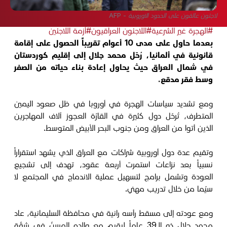
لاجئون عالقون على الحدود الاوروبية - AFP
#الهجرة غير الشرعية
#اللاجئون العراقيون
#أزمة اللاجئين
بعدما حاول على مدى 10 أعوام تقريباً الحصول على إقامة
قانونية في ألمانيا، رُحّل محمد جلال إلى إقليم كوردستان
في شمال العراق حيث يحاول إعادة بناء حياته من الصفر
وسط فقر مدقع.
ومع تشديد سياسات الهجرة في أوروبا في ظل صعود اليمين
المتطرف، تُرحّل دول كثيرة في القارّة العجوز آلاف المهاجرين
الذين أتوا من العراق ومن جنوب البحر الأبيض المتوسط.
وتقيم عدة دول أوروبية شراكات مع العراق الذي يشهد استقراراً
نسبياً بعد نزاعات استمرت أربعة عقود، تهدف إلى تشجيع
العودة وتشمل برامج لتسهيل عملية الاندماج في المجتمع لا
سيّما من خلال تدريب مهني.
ومع عودته إلى مسقط رأسه رانية في محافظة السليمانية، عاد
محمد جلال ذو الـ39 عاماً ليقيم مع والده المسنّ في شقّة