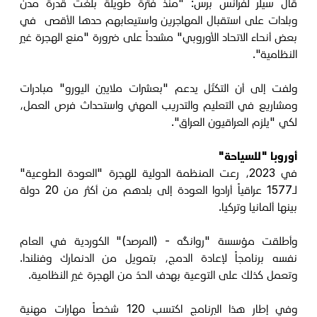
قال سيلر لفرانس برس: "منذ فترة طويلة بلغت قدرة مدن
وبلدات على استقبال المهاجرين واستيعابهم حدها الأقصى في
بعض أنحاء الاتحاد الأوروبي" مشدداً على ضرورة "منع الهجرة غير
النظامية".
ولفت إلى أن التكتّل يدعم "بعشرات ملايين اليورو" مبادرات
ومشاريع في التعليم والتدريب المهني واستحداث فرص العمل،
لكي "يلزم العراقيون العراق".
أوروبا "للسياحة"
في 2023، رعت المنظمة الدولية للهجرة "العودة الطوعية"
لـ1577 عراقياً أرادوا العودة إلى بلدهم من أكثر من 20 دولة
بينها ألمانيا وتركيا.
وأطلقت مؤسسة "روانگه - (المرصد)" الكوردية في العام
نفسه برنامجاً لإعادة الدمج، بتمويل من الدنمارك وفنلندا.
وتعمل كذلك على التوعية بهدف الحدّ من الهجرة غير النظامية.
وفي إطار هذا البرنامج اكتسب 120 شخصاً مهارات مهنية