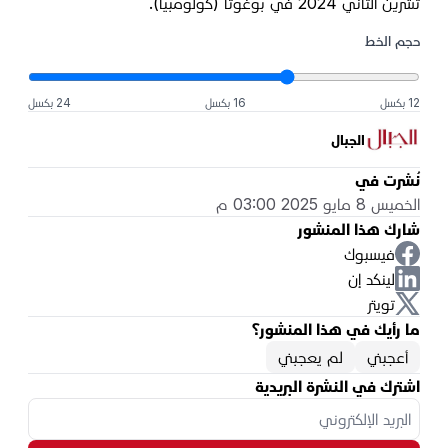
تشرين الثاني 2024 في بوغوتا (كولومبيا).
حجم الخط
12 بكسل
16 بكسل
24 بكسل
الجبال
نُشرت في
الخميس 8 مايو 2025 03:00 م
شارك هذا المنشور
فيسبوك
لينكد إن
تويتر
ما رأيك في هذا المنشور؟
أعجبني
لم يعجبني
اشترك في النشرة البريدية