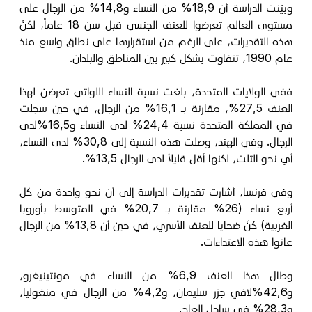
وبيّنت الدراسة أن 18,9% من النساء و14,8% من الرجال على
مستوى العالم تعرضوا للعنف الجنسي قبل سن 18 عاماً، لكنّ
هذه التقديرات، على الرغم من استقرارها على نطاق واسع منذ
عام 1990، تتفاوت بشكل كبير بين المناطق والبلدان.
ففي الولايات المتحدة، بلغت نسبة النساء اللواتي تعرضن لهذا
العنف 27,5%، مقارنة بـ 16,1% من الرجال، في حين سجلت
في المملكة المتحدة نسبة 24,4% لدى النساء و16,5%لدى
الرجال. وفي الهند، وصلت هذه النسبة إلى 30,8% لدى النساء،
أي نحو الثلث، لكنها أقل قليلاُ لدى الرجال 13,5%.
وفي فرنسا، أشارت تقديرات الدراسة إلى أن نحو واحدة من كل
أربع نساء (26% مقارنة بـ 20,7% في المتوسط بأوروبا
الغربية) كنّ ضحايا للعنف الأسري، في حين أن 13,8% من الرجال
عانوا هذه الاعتداءات.
وطال هذا العنف 6,9% من النساء في مونتينيغرو،
و42,6%لافي جزر سليمان، و4,2% من الرجال في منغوليا،
و28,3% في ساحل العاج.