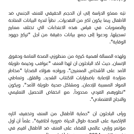
نبّه معدّو الدراسة إلى أن الحجم الحقيقي للعنف الجنسي ضد
الأطفال ربما يكون أكبر من التقديرات، نظراً لندرة البيانات المتاحة
والصعوبات في قياس هذه الاعتداءات التي تختلف معايير
تسجيلها، ودعوا إلى جمع بيانات دقيقة من أجل "تركيز جهود
الوقاية".
ولهذه المسألة أهمية كبيرة من منظورَي الصحة العامة وحقوق
الإنسان، حيث أكد الباحثون أن لهذا العنف "عواقب وخيمة طويلة
الأمد على الأشخاص المعنيين". ويواجه هؤلاء الضحايا "مخاطر
متزايدة للإصابة باضطرابات الاكتئاب الشديد، والقلق، وتعاطي
المواد المسببة للإدمان، ومشاكل صحية طويلة الأمد"، ويكون
"تطورهم الفردي محدوداً، مع انخفاض التحصيل التعليمي
والنجاح الاقتصادي".
ورأى الباحثون أن "حماية الأطفال من العنف وتخفيف آثاره
التراكمية على الصحة طوال الحياة ضرورة أخلاقية"، علماً أن أول
مؤتمر وزاري عالمي للقضاء على العنف ضد الأطفال أقيم في