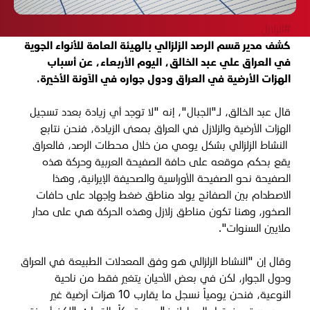
#الزلازل
كشف مدير قسم الرصد الزلزالي بالهيئة العامة للأنواء الجوية
في العراق علي عبد الخالق، اليوم الأربعاء، عن أسباب
الهزات الأرضية في العراق ودول جواره في الآونة الأخيرة.
قال عبد الخالق، لـ"الجبال"، إنه "لا توجد أي زيادة بعدد تسجيل
الهزات الأرضية والزلازل في العراق بمعنى الزيادة، فنحن نتابع
النشاط الزلزالي بشكل يومي من خلال محطات الرصد، فالعراق
يقع بحكم موقعه على حافة الصفيحة العربية وحركة هذه
الصفيحة نحو الصفيحة الأوراسية والصحيفة الإيرانية، وهذا
الاصطدام بين الصفائح يولد مناطق ضغط وإجهاد على حافات
الصخور، وهنا تكون مناطق زلازل وهذه الحركة هي على مدار
ملايين السنوات".
وقال إن "النشاط الزلزالي هو وفق المعدلات الطبيعة في العراق
ودول الجوار، لكن في بعض الأحيان يتغير فقط من ناحية
النوعية، فنحن يومياً نسجل ما يقارب 10 هزات أرضية غير