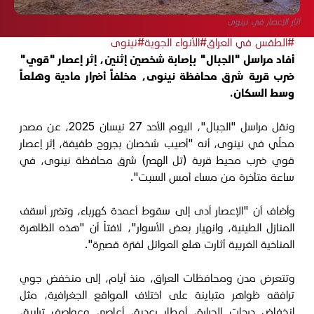
آثار الإعصار في نينوى
#الطقس في العراق
#الأنواء الجوية
#نينوى
أفاد مراسل "الجبال" بإصابة شخصين إثنين، إثر إعصار "قوي"
ضرب قرية شرق محافظة نينوى، مخلفاً أضرار مادية وهلعاً
وسط السكان.
ونقل مراسل "الجبال"، اليوم الأحد 27 نيسان 2025، عن مصدر
محلّي في نينوى، أنه "أصيب شخصان بجروح طفيفة، إثر إعصار
قوي ضرب محيط قرية (تل الهصر) شرق محافظة نينوى، في
ساعة متأخرة من مساء أمس السبت".
وأضاف أن "الإعصار أدى إلى سقوط أعمدة كهرباء، وتضرر أسقف
المنازل الطينية، وانهيار بعض الأسوار"، لافتاً أن "هذه الظاهرة
المناخية الغريبة أثارت هلع العوائل لفترة قصيرة".
وتتعرض مدن ومحافظات العراق، منذ أيام، إلى منخفض جوي
ترافقه ظواهر متباينة على اختلاف المواقع الجغرافية، مثل
انخفاض درجات الحرارة، أمطار رعدية، أعاصير، وعواصف ترابية،