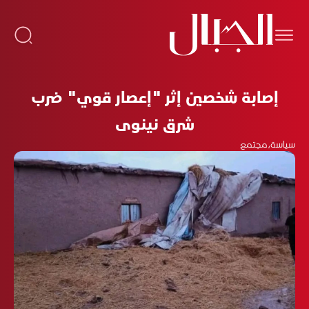
إصابة شخصين إثر "إعصار قوي" ضرب
شرق نينوى
سياسة
،
مجتمع