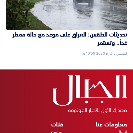
تحديثات الطقس: العراق على موعد مع حالة ممطر
غداً.. وتستمر
الخميس 5 فبراير 2026 10:59 م
مصدرك الأول للأخبار الموثوقة
معلومات عنا
فئات
اتصال
سياسة