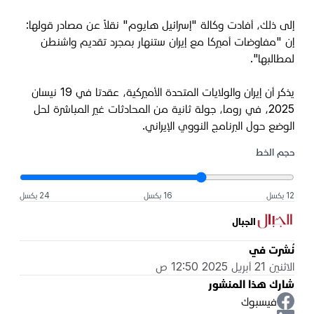
إلى ذلك، أفادت وكالة "إسرائيل هايوم" نقلاً عن مصادر قولها:
إن "مفاوضات أميركا مع إيران ستنهار بمجرد تقديم واشنطن
لمطالبها".
يذكر أن إيران والولايات المتحدة الأميركية، عقدتا في 19 نيسان
2025، في روما، جولة ثانية من المحادثات غير المباشرة لحل
الوضع حول البرنامج النووي الإيراني.
حجم الخط
12 بكسل
16 بكسل
24 بكسل
الجبال
نُشرت في
الاثنين 21 أبريل 2025 12:50 ص
شارك هذا المنشور
فيسبوك