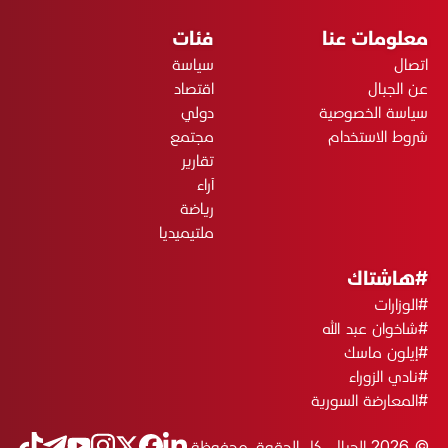
معلومات عنا
فئات
اتصال
سياسة
عن الجبال
اقتصاد
سياسة الخصوصية
دولي
شروط الاستخدام
مجتمع
تقارير
آراء
رياضة
ملتيميديا
#هاشتاك
#الوزارات
#شاخوان عبد الله
#إيلون ماسك
#نادي الزوراء
#المعارضة السورية
© 2026 الجبال. كل الحقوق محفوظة.