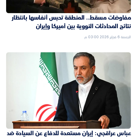
مفاوضات مسقط.. المنطقة تحبس أنفاسها بانتظار
نتائج المحادثات النووية بين أميركا وإيران
الجمعة 6 فبراير 2026 03:00 م
عباس عراقجي: إيران مستعدة للدفاع عن السيادة ضد