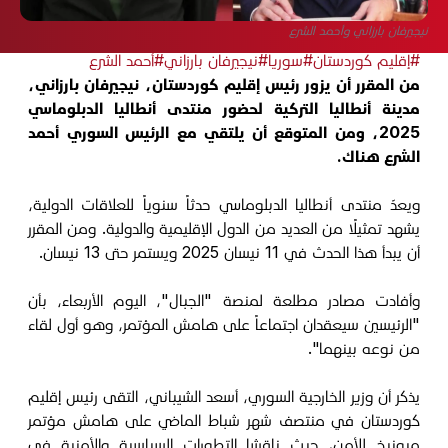
نيجيرفان بارزاني وأحمد الشرع
#إقليم كوردستان
#سوريا
#نيجيرفان بارزاني
#أحمد الشرع
من المقرر أن يزور رئيس إقليم كوردستان، نيجيرفان بارزاني،
مدينة أنطاليا التركية لحضور منتدى أنطاليا الدبلوماسي
2025، ومن المتوقع أن يلتقي مع الرئيس السوري أحمد
الشرع هناك.
ويعدّ منتدى أنطاليا الدبلوماسي حدثاً سنوياً للعلاقات الدولية،
يشهد تمثيلًا من العديد من الدول الإقليمية والدولية. ومن المقرر
أن يبدأ هذا الحدث في 11 نيسان 2025 ويستمر حتى 13 نيسان.
وأفادت مصادر مطلعة لمنصة "الجبال"، اليوم الأربعاء، بأن
"الرئيسين سيعقدان اجتماعاً على هامش المؤتمر، وهو أول لقاء
من نوعه بينهما".
يذكر أن وزير الخارجية السوري، أسعد الشيباني، التقى رئيس إقليم
كوردستان في منتصف شهر شباط الماضي على هامش مؤتمر
ميونيخ للأمن، حيث ناقشا التطورات السياسية والأمنية في