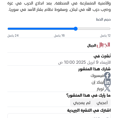
والأمنية المتسارعة في المنطقة، بعد اندلاع الحرب في غزة
وضرب حزب الله في لبنان، وسقوط نظام بشار الأسد في سوريا.
حجم الخط
12 بكسل
16 بكسل
24 بكسل
الجبال
نُشرت في
الأربعاء 9 أبريل 2025 10:00 ص
شارك هذا المنشور
فيسبوك
لينكد إن
تويتر
ما رأيك في هذا المنشور؟
أعجبني
لم يعجبني
اشترك في النشرة البريدية