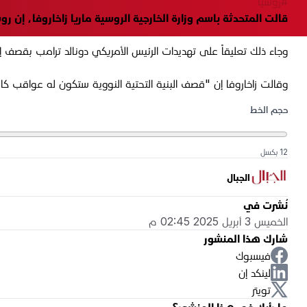
#روسيا
قالت المتحدثة باسم وزارة الخارجية الروسية ماريا زاخاروفا، إن 
وجاء ذلك تعليقاً على تهديدات الرئيس الأمريكي دونالد ترامب بقصف 
وقالت زاخاروفا إن "قصف البنية التحتية النووية ستكون له عواقب كار
حجم الخط
12 بكسل
الجبال
نُشرت في
الخميس 3 أبريل 2025 02:45 م
شارك هذا المنشور
فيسبوك
لينكد إن
تويتر