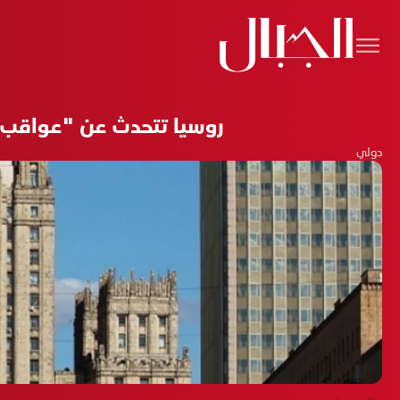
روسيا تتحدث عن "عواقب كار
دولي