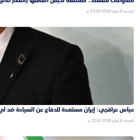
مفاوضات مسقط.. المنطقة تحبس أنفاسها بانتظار نتائج ال
الجمعة 6 فبراير 2026 03:00 م
عباس عراقجي: إيران مستعدة للدفاع عن السيادة ضد أي
الجمعة 6 فبراير 2026 12:42 م