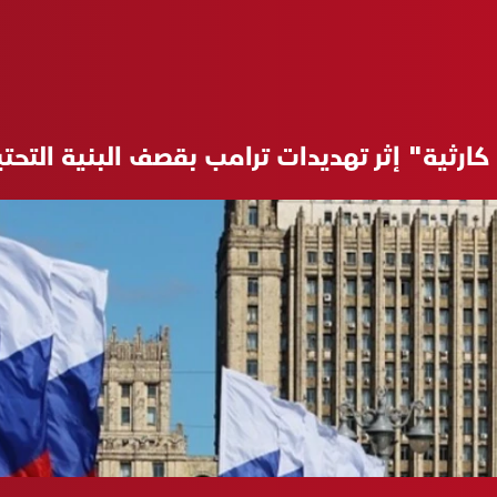
ثية" إثر تهديدات ترامب بقصف البنية التحتية 