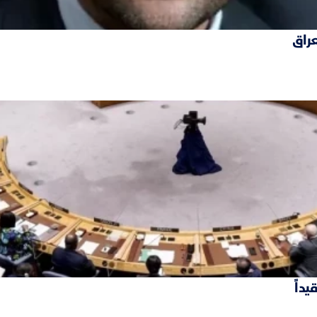
عراق
داً