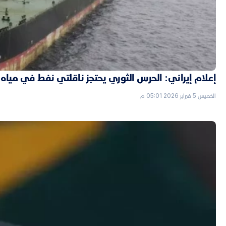
إعلام إيراني: الحرس الثوري يحتجز ناقلتي نفط في مياه 
الخميس 5 فبراير 2026 05:01 م