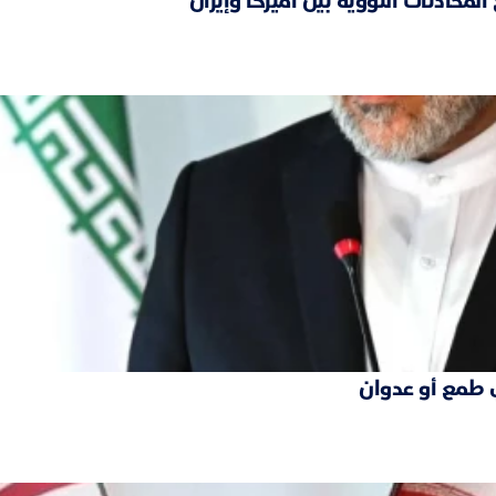
محادثات النووية بين أميركا وإيران
 طمع أو عدوان