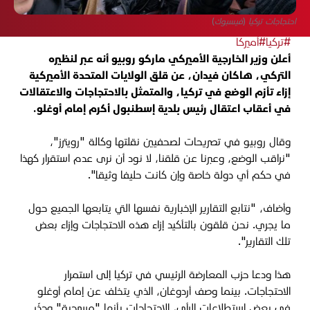
احتجاجات تركيا (فيسبوك)
#تركيا
#أميركا
أعلن وزير الخارجية الأميركي ماركو روبيو أنه عبر لنظيره
التركي، هاكان فيدان، عن قلق الولايات المتحدة الأميركية
إزاء تأزم الوضع في تركيا، والمتمثل بالاحتجاجات والاعتقالات
في أعقاب اعتقال رئيس بلدية إسطنبول أكرم إمام أوغلو
.
وقال روبيو في تصريحات لصحفيين نقلتها وكالة "رويترز"،
"نراقب الوضع، وعبرنا عن قلقنا، لا نود أن نرى عدم استقرار كهذا
في حكم أي دولة خاصة وإن كانت حليفا وثيقا
".
وأضاف، "نتابع التقارير الإخبارية نفسها التي يتابعها الجميع حول
ما يجري. نحن قلقون بالتأكيد إزاء هذه الاحتجاجات وإزاء بعض
تلك التقارير
".
هذا ودعا حزب المعارضة الرئيسي في تركيا إلى استمرار
الاحتجاجات. بينما وصف أردوغان، الذي يتخلف عن إمام أوغلو
في بعض استطلاعات الرأي، الاحتجاجات بأنها "مسرحية" وحذّر