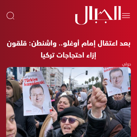
بعد اعتقال إمام أوغلو.. واشنطن: قلقون
إزاء احتجاجات تركيا
دولي