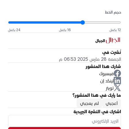
حجم الخط
12 بكسل
16 بكسل
24 بكسل
الجبال
نُشرت في
الجمعة 28 مارس 2025 06:53 م
شارك هذا المنشور
فيسبوك
لينكد إن
تويتر
ما رأيك في هذا المنشور؟
أعجبني
لم يعجبني
اشترك في النشرة البريدية