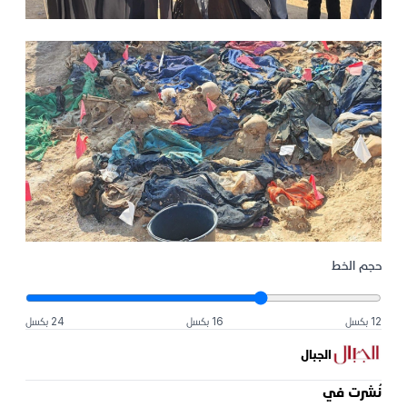
حجم الخط
12 بكسل
16 بكسل
24 بكسل
الجبال
نُشرت في