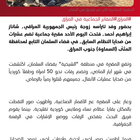
المقبرة الجماعية التي تم فتحها في المثنّى
#العراق
#المقابر الجماعية في العراق
بحضور وفد تترأسه زوجة رئيس الجمهورية العراقي، شاناز
إبراهيم أحمد، فتحت اليوم الأحد مقبرة جماعية تضم عشرات
من ضحايا النظام السابق، في قضاء السلمان التابع لمحافظة
المثنّى (السماوة) جنوب العراق.
وتقع المقبرة في منطقة "الشيخية" بقضاء السلمان، اكتُشفت
في شهر أيار الماضي، وتضم رفات نحو 50 امرأة وطفلاً كوردياً
من ضحايا عمليات الأنفال، جميعهم قُتلوا رمياً بالرصاص.
وعثر على المقبرة عبر الأقمار الصناعية، وأظهرت صور التقطت
بالمكان بقايا عظام نساء وملابس كوردية تقليدية، بينما يقوم
فريق البحث بتفحّص الرفات ووضع الإشارات في الرقعة
الجغرافية.
فيما أظهرت صور أخرى أحذية وأدوات أخرى تعود للضحايا،