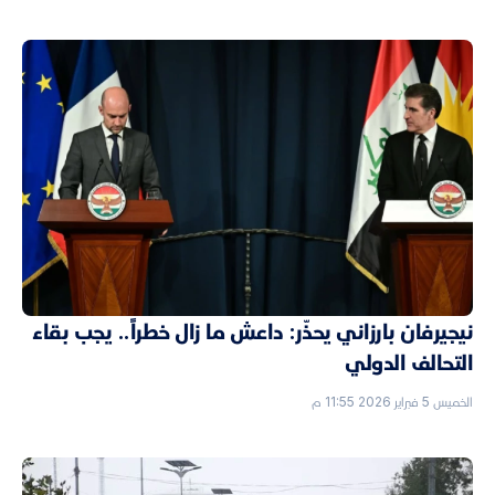
نيجيرفان بارزاني يحذّر: داعش ما زال خطراً.. يجب بقاء
التحالف الدولي
الخميس 5 فبراير 2026 11:55 م