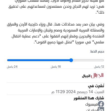
مع هيئة تحرير الشام وأطراف أخرى. رسالتنا للشعب السوري
هي: نريد لهم النجاح ونحن مستعدون لمساعدتهم على تحقيق
ذلك".
وفي بيان صدر بعد محادثات هنا، قال وزراء خارجية الأردن والعراق
والمملكة العربية السعودية ومصر ولبنان والإمارات العربية
المتحدة والبحرين وقطر إنهم اتفقوا على "دعم عملية انتقال
سلمي" في سوريا "تمثل فيها جميع القوى".
حجم الخط
12 بكسل
16 بكسل
24 بكسل
الجبال
نُشرت في
السبت 14 ديسمبر 2024 11:29 م
شارك هذا المنشور
فيسبوك
لينكد إن