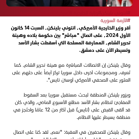
#أنتوني بلينكن
#وزارة الخارجية الأميركية
#المعارضة السورية
#الأزمة السورية
أقر وزير الخارجية الأميركي، انتوني بلينكن، السبت 14 كانون
الأول 2024، على اتصال "مباشر" بين حكومة بلاده وهيئة
تحرير الشام، المعارضة المسلحة التي أسقطت بشار الأسد
وتسيطر الآن على دمشق.
وقال بلينكن إن الاتصالات المباشرة مع هيئة تحرير الشام، كما
تُعرف، ومجموعات أخرى داخل سوريا تركز أيضاً على حثهم على
العثور على الصحفي الأميركي أوستن تايس".
ويزور بلينكن المنطقة لبحث مستقبل سوريا بعد السقوط
المفاجئ لنظام بشار الأسد مطلع الأسبوع الماضي، والذي كان
قد ألقى القبض على (تايس) قبل أكثر من 12 عامًا واحتُجز في
منطقة يسيطر عليها النظام.
وقال بلينكن للصحفيين في العقبة: "نعم، لقد كنا على اتصال