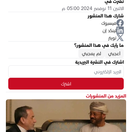
نُشرت في
الاثنين 11 نوفمبر 2024 05:00 م
شارك هذا المنشور
فيسبوك
لينكد إن
تويتر
ما رأيك في هذا المنشور؟
أعجبني
لم يعجبني
اشترك في النشرة البريدية
اشترك
المزيد من المنشورات