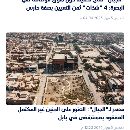
البصرة: 4 "شدّات" ثمن التعيين بصفة حارس
الخميس 5 فبراير 2026 04:00 م
مصدر لـ"الجبال": العثور على الجنين غير المكتمل
المفقود بمستشفى في بابل
الخميس 5 فبراير 2026 12:23 م