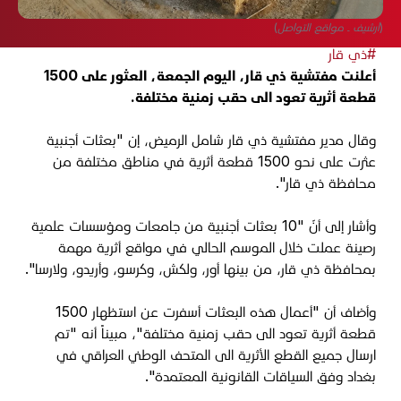
(أرشيف ـ مواقع التواصل)
#ذي قار
أعلنت مفتشية ذي قار، اليوم الجمعة، العثور على 1500
قطعة أثرية تعود الى حقب زمنية مختلفة.
وقال مدير مفتشية ذي قار شامل الرميض، إن "بعثات أجنبية
عثرت على نحو 1500 قطعة أثرية في مناطق مختلفة من
محافظة ذي قار".
وأشار إلى أنّ "10 بعثات أجنبية من جامعات ومؤسسات علمية
رصينة عملت خلال الموسم الحالي في مواقع أثرية مهمة
بمحافظة ذي قار، من بينها أور، ولكش، وكرسو، وأريدو، ولارسا".
وأضاف أن "أعمال هذه البعثات أسفرت عن استظهار 1500
قطعة أثرية تعود الى حقب زمنية مختلفة"، مبيناً أنه "تم
ارسال جميع القطع الأثرية الى المتحف الوطني العراقي في
بغداد وفق السياقات القانونية المعتمدة".