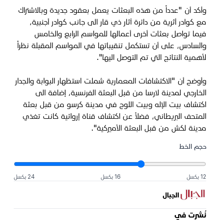
وأكد أن "عدداً من هذه البعثات يعمل بعقود جديدة وبالاشتراك
مع كوادر أثرية من دائرة آثار ذي قار الى جانب كوادر أجنبية،
فيما تواصل بعثات أخرى أعمالها للمواسم الرابع والخامس
والسادس، على أن تستكمل تنقيباتها في المواسم المقبلة نظراً
لأهمية النتائج التي تم التوصل اليها".
وأوضح أن "الاكتشافات المعمارية شملت استظهار البوابة والجدار
الخارجي لمدينة لارسا من قبل البعثة الفرنسية، إضافة الى
اكتشاف بيت الإله وبيت اللوح في مدينة كرسو من قبل بعثة
المتحف البريطاني، فضلاً عن اكتشاف قناة إروائية كانت تغذي
مدينة لكش من قبل البعثة الأميركية".
حجم الخط
12 بكسل
16 بكسل
24 بكسل
الجبال
نُشرت في