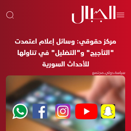
مركز حقوقي: وسائل إعلام اعتمدت
"التأجيج" و"التضليل" في تناولها
للأحداث السورية
سياسة
،
دولي
،
مجتمع