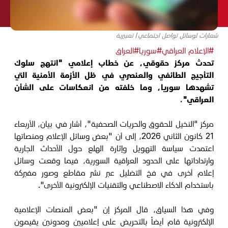
شعارات لوسائل تواصل اجتماعي/ تعبيرية
#الإعلام العراقي
#سوريا
#العراق
تحدث مركز حقوقي، عن خطاب إعلامي "انتهج سلوك
التأجيج الطائفي والعنصري في ظل الأزمة الأمنية التي
تشهدها سوريا، وما خلفته من انعكاسات على الشأن
العراقي".
مركز "النخيل للحقوق والحريات الصحفية"، أشار في بيان، الأربعاء
21 كانون الثاني 2026، إلى أن "بعض وسائل الإعلام ومنصاتها
اعتمدت سياسة التهويل وإثارة الهلع حول الأحداث الجارية
وارتداداتها على الحدود العراقية السورية، فيما وقعت وسائل
إعلام أخرى في فخ التضليل عبر نشر مقاطع وصور مفبركة
باستخدام الذكاء الاصطناعي والتقنيات الإلكترونية الأخرى".
وفي هذا السياق، قال المركز إن "بعض المنصات الإعلامية
الإلكترونية قام أيضاً بالتحريض على إعلاميين ومدونين يقيمون