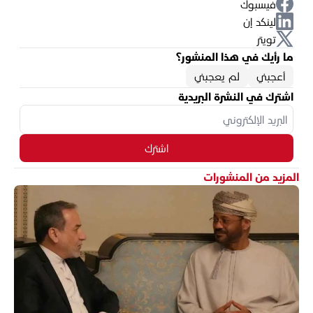
فيسبوك
لينكد إن
تويتر
ما رأيك في هذا المنشور؟
أعجبني
لم يعجبني
اشترك في النشرة البريدية
اشترك
المزيد من المنشورات