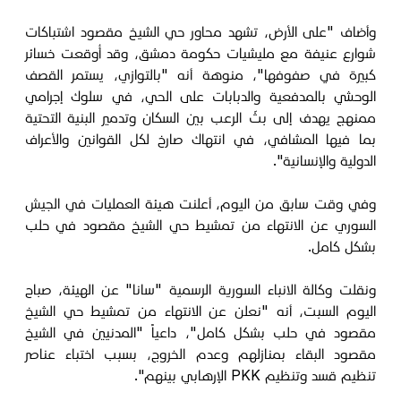
وأضاف "على الأرض، تشهد محاور حي الشيخ مقصود اشتباكات
شوارع عنيفة مع مليشيات حكومة دمشق، وقد أُوقعت خسائر
كبيرة في صفوفها"، منوهة أنه "بالتوازي، يستمر القصف
الوحشي بالمدفعية والدبابات على الحي، في سلوك إجرامي
ممنهج يهدف إلى بثّ الرعب بين السكان وتدمير البنية التحتية
بما فيها المشافي، في انتهاك صارخ لكل القوانين والأعراف
الدولية والإنسانية".
وفي وقت سابق من اليوم، أعلنت هيئة العمليات في الجيش
السوري عن الانتهاء من تمشيط حي الشيخ مقصود في حلب
بشكل كامل.
ونقلت وكالة الانباء السورية الرسمية "سانا" عن الهيئة، صباح
اليوم السبت، أنه "نعلن عن الانتهاء من تمشيط حي الشيخ
مقصود في حلب بشكل كامل"، داعياً "المدنيين في الشيخ
مقصود البقاء بمنازلهم وعدم الخروج، بسبب اختباء عناصر
تنظيم قسد وتنظيم PKK الإرهابي بينهم".