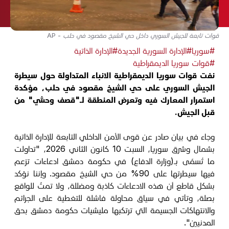
قوات تابعة للجيش السوري داخل حي الشيخ مقصود في حلب - AP
#سوريا
#الإدارة السورية الجديدة
#الإدارة الذاتية
#قوات سوريا الديمقراطية
نفت قوات سوريا الديمقراطية الانباء المتداولة حول سيطرة
الجيش السوري على حي الشيخ مقصود في حلب، مؤكدة
استمرار المعارك فيه وتعرض المنطقة لـ"قصف وحشي" من
قبل الجيش.
وجاء في بيان صادر عن قوى الأمن الداخلي التابعة للإدارة الذاتية
بشمال وشرق سوريا، السبت 10 كانون الثاني 2026، "تداولت
ما تُسمّى بـ(وزارة الدفاع) في حكومة دمشق ادعاءات تزعم
فيها سيطرتها على 90% من حي الشيخ مقصود. وإننا نؤكد
بشكل قاطع أن هذه الادعاءات كاذبة ومضللة، ولا تمتّ للواقع
بصلة، وتأتي في سياق محاولة فاشلة للتغطية على الجرائم
والانتهاكات الجسيمة التي ترتكبها مليشيات حكومة دمشق بحق
المدنيين".