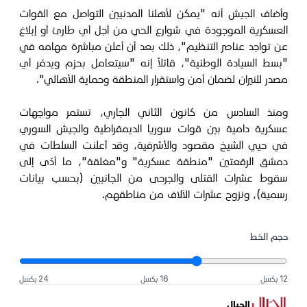
وأضاف الجيش أنه "يمكن لأهلنا المدنيين التواصل مع القوات
العسكرية الموجودة في شوارع الحي من أجل أي طارئ أو إبلاغ
عن تواجد عناصر التنظيم"، ذلك بعد أن أعلن مباشرة مهامه في
"بسط السيادة الوطنية"، قائلاً إنه "سيتعامل بحزم ويدمّر أي
مصدر للنيران لضمان أمن واستقرار المنطقة وحماية الأهالي".
ومنذ السادس من كانون الثاني الجاري، تستمر مواجهات
عسكرية دامية بين قوات سوريا الديمقراطية والجيش السوري
في حيي الشيخ مقصود والأشرفية، وقد أعلنت السلطات في
دمشق الرقعتين "منطقة عسكرية" و"مغلقة"، ما أدّى إلى
سقوط عشرات القتلى والجرحى من الجانبين (بحسب بيانات
رسمية)، ونزوح عشرات الآلاف من مناطقهم.
حجم الخط
12 بكسل
16 بكسل
24 بكسل
الجبال