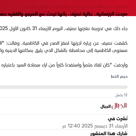
#عالية نصيف
#المسلمون الشيعة
#العتبة الكاظمية
#بغداد
صرحت البرلمانية، عالية نصيّف، بأنها تبحث مع المرجع والفقيه 
جاء ذلك في تدوينة نشرتها نصيّف، اليوم الأربعاء 31 كانون الأول 2025، عبر حسابها الرسمي في منصّة "إكس".
كشفت نصيف عن زيارة أجرتها لمقرّ الصدر في الكاظمية، وقالت: "ال
مستوى الكاظمية إلى محافظة بالشكل الذي يليق بمكانتها الدينية والثق
وأردفت "كان لقاءً مثمراً واستفدنا كثيراً من آراء سماحة السيد باعتبار
حجم الخط
12 بكسل
الجبال
نُشرت في
الأربعاء 31 ديسمبر 2025 12:40 م
شارك هذا المنشور