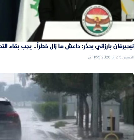
نيجيرفان بارزاني يحذّر: داعش ما زال خطراً.. يجب بقاء الت
الخميس 5 فبراير 2026 11:55 م