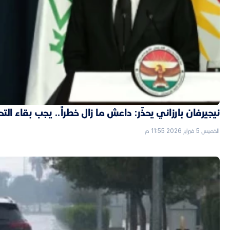
نيجيرفان بارزاني يحذّر: داعش ما زال خطراً.. يجب بقاء الت
الخميس 5 فبراير 2026 11:55 م