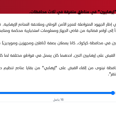
 "إرهابيين" في مناطق متفرقة في ثلاث محافظات.
 عن الجهاز، اليوم الأحد 28 كانون الأول 2025، أنه "في إطار الجهود المتواصلة لتعزيز الأمن الوطني
اثنين في محافظة كركوك، كانا يعملان بصفة (ناقلين ومجهزين وموردين) 
قاء القبض على إرهابيين اثنين، احدهما كان يعمل في قواطع مختلفة لما كان
نينوى من إلقاء القبض على "إرهابي" من بقايا عناصر تنظيم داعش أ
قر".
16 بكسل