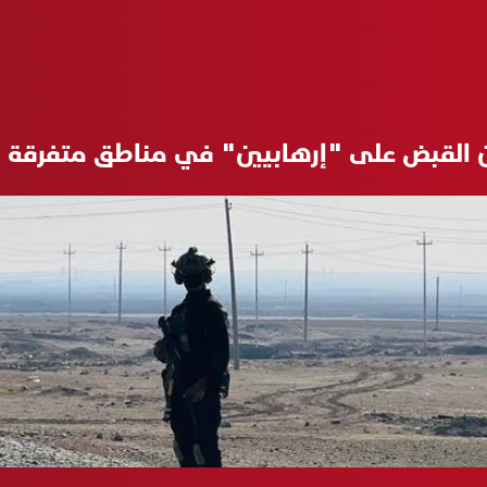
لن القبض على "إرهابيين" في مناطق متفرقة م