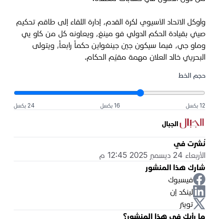
وأوكل الاتحاد الآسيوي لكرة القدم، إدارة اللقاء إلى طاقم تحكيم
صيني بقيادة الحكم الدولي فو مينغ، ويعاونه كل من كاو يي
وماو جي، فيما سيكون جين جينغواين حكماً رابعاً، ويتولى
البحريني خالد العلان مهمة مقيّم الحكام.
حجم الخط
12 بكسل
16 بكسل
24 بكسل
الجبال
نُشرت في
الأربعاء 24 ديسمبر 2025 12:45 م
شارك هذا المنشور
فيسبوك
لينكد إن
تويتر
ما رأيك في هذا المنشور؟