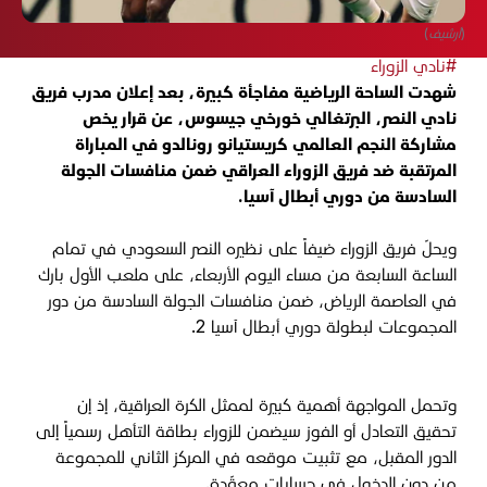
(أرشيف)
#نادي الزوراء
شهدت الساحة الرياضية مفاجأة كبيرة، بعد إعلان مدرب فريق
نادي النصر، البرتغالي خورخي جيسوس، عن قرار يخص
مشاركة النجم العالمي كريستيانو رونالدو في المباراة
المرتقبة ضد فريق الزوراء العراقي ضمن منافسات الجولة
السادسة من دوري أبطال آسيا.
ويحلّ فريق الزوراء ضيفاً على نظيره النصر السعودي في تمام
الساعة السابعة من مساء اليوم الأربعاء، على ملعب الأول بارك
في العاصمة الرياض، ضمن منافسات الجولة السادسة من دور
المجموعات لبطولة دوري أبطال آسيا 2.
وتحمل المواجهة أهمية كبيرة لممثل الكرة العراقية، إذ إن
تحقيق التعادل أو الفوز سيضمن للزوراء بطاقة التأهل رسمياً إلى
الدور المقبل، مع تثبيت موقعه في المركز الثاني للمجموعة
من دون الدخول في حسابات معقّدة.