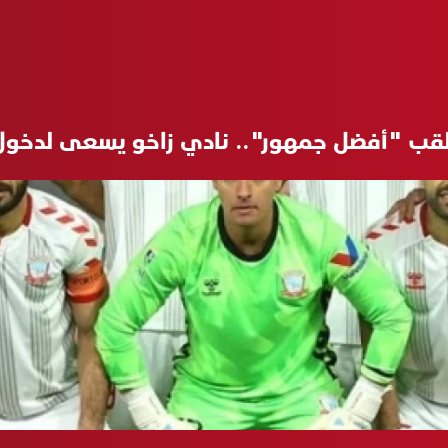
قب "أفضل جمهور".. نادي زاخو يسعى لدخو