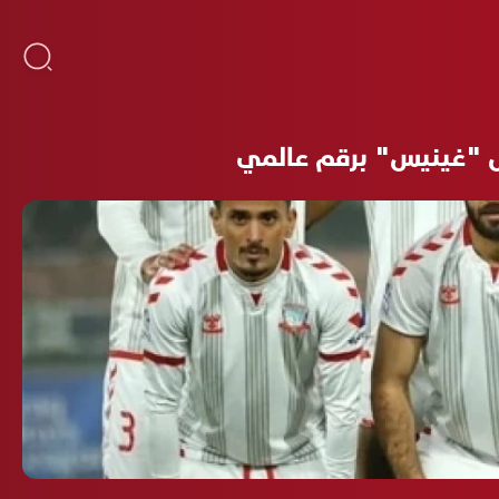
ل "غينيس" برقم عالمي