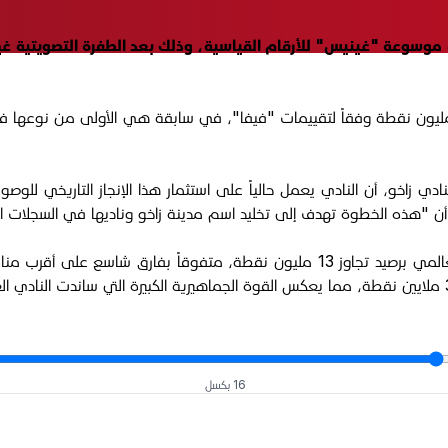
 موسوعة "غينيس" للأرقام القياسية، وذلك بعد الطفرة التصويتية غير
د النادي أكثر من مليونين و700 ألف صوت، وهو ما يعادل 13 مليون نقطة وفقاً لتقييمات "فيفا"، في ساب
زاخو، أن النادي يعمل حالياً على استثمار هذا الإنجاز التاريخي للوصول
ذه الخطوة تهدف إلى تخليد اسم مدينة زاخو وناديها في السجلات الدولية ك
16 بكسل