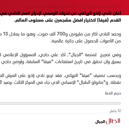
#الرياضة في العراق
#كرة القدم
#زاخو
#إقليم كوردستان
أعلن نادي زاخو الرياضي عن تحركه الرسمي لإدراج اسم النادي في
القدم (فيفا) لاختيار أفضل مشجعين على مستوى العالم.
وحص
من الأصوات للحصول على جائزة عالمية.
وفي تصريح لمنصة "الجبال"، أكد علي حاجي، المسؤول الإعلامي لنادي 
يسبق وأن تحقق في تاريخ استفتاءات "فيفا" السابقة. وأوضح حاجي أن "ه
نقطة، و"مانولو الطبال" الإسباني الذي جاء في المركز الثالث برصيد 3 ملايين نقطة، مما يعكس القوة الجماهيرية الكبيرة التي ساندت النادي العراقي في هذا المحفل الدولي
حجم الخط
12 بكسل
الجبال