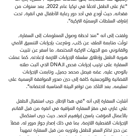
"عُثر على الطفل لاحقًا في تركيا عام 2022، بعد سنوات من
فقدانه، حيث أُودع في أحد دور رعاية الأطفال في أنقرة، تحت
إشراف السلطات الرسميَّة التركية".
ولفتت إلى أنه "منذ لحظة وصول المعلومات إلى السفارة،
تولّت متابعة الملف عن كثب، وشرعت بإجراءات التنسيق الأمني
والقانوني مع الجهات التركية المختصة، ما أسفر عن تثبيت
هوية الطفل وإطلاق سلسلة الإجراءات اللازمة لإعادته، كما عملت
السفارة على ترتيب إجراءات فحص الـ
DNA
الذي أثبت صلته
بالوصي عليه، عمّه فيصل محمد جميل، وتابعت الإجراءات
القضائية واللوجستية كافة إلى حين صدور الموافقة الرسمية على
تسليمه، بعد التأكد من توافر البيئة المناسبة لاحتضانه".
أشارت السفارة إلى أنه "في هذا الإطار، جرى استقبال الطفل
علي غازي في مقرّ السفارة العراقية في أنقرة من قبل القائم
بالأعمال المؤقت ياسين إبراهيم أحمد، حيث جرى استكمال
الإجراءات القنصلية اللازمة، بما في ذلك إصدار جواز مرور له، فضلاً
عن حجز تذاكر السفر للطفل ولذويه من قبل السفارة تمهيداً