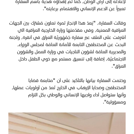
لإعادته إلى أرض الوطن، كما تم إهداؤه هدية باسم السفارة
تعبيراً عن الدعم الإنساني والاهتمام برعايته".
وقالت السفارة، "يُعدّ هذا الإنجاز ثمرة تعاون مُشترَك بين الجهات
العراقية المعنية، وفي مقدّمتها وزارة الخارجية العراقية التي
أشرفت على الملف عبر سفارة جُمْهُوريَّة العراق في أنقرة، ولجنة
البحث عن المختطفين التابعة للأمانة العامّة لمجلس الوزراء،
والمديرية العامّة لشؤون الناجيات في وزارة العمل والشؤون
الاجتماعيَّة، إضافة إلى تنسيق مستمر مع ذوي الطفل داخل
العراق".
وختمت السفارة بيانها بالتأكيد على أن "متابعة قضايا
المختطفين وضحايا الإرهاب في الخارج تُعدّ من أولويات عملها،
وأنها ستواصل أداء واجبها الإنساني والوطني بكل التزام
ومسؤولية".