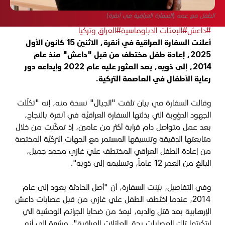
الطفل مع عمه (السفارة العراقية في أنقرة)
#داعش
#البعثات الدبلوماسية
#العراق وتركيا
أعلنت السفارة العراقية في أنقرة، الاثنين 15 كانون الأول
2025، إعادة طفل مختطف من قبل "داعش" منذ عام
2014، إلى ذويه، بعد العثور عليه عام 2022 وإيداعه دور
رعاية الأطفال في العاصمة التركية.
وقالت السفارة في بيان تلقت "الجبال" نسخة منه، إنه "تكلّلت
الجهود الدؤوبة التي بذلتها السفارة العراقيَّة في أنقرة بالنجاح،
بعد عمل متواصل دام قرابة أكثر من عامين، إذ تمكّنت من خلال
متابعتها الدقيقة وتنسيقها المستمر مع الجهات التركيَّة المختصة
من إعادة الطفل العراقي المختطف علي غازي محمد جميل،
البالغ من العمر 12 عاماً، وتسليمه إلى ذويه".
وفي التفاصيل، بيّنت السفارة، أن "أصل الحادثة يعود إلى عام
2014، عندما اختُطف الطفل علي غازي من قبل عصابات داعش
الإرهابية بعد قتل والديه، ليعدّ من ضحايا الجرائم الوحشية التي
ارتكبتها تلك العصابات بحق العائلات العراقية"، مشيرة إلى أنه