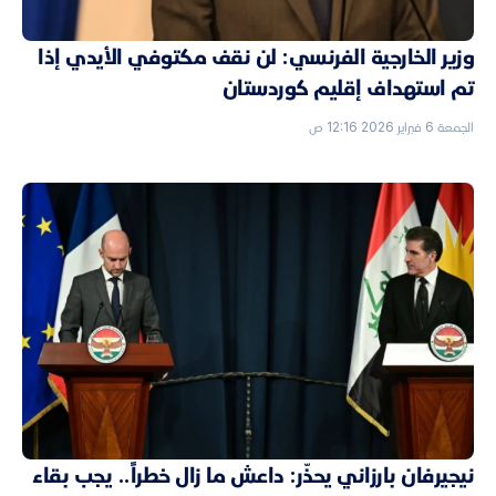
وزير الخارجية الفرنسي: لن نقف مكتوفي الأيدي إذا
تم استهداف إقليم كوردستان
الجمعة 6 فبراير 2026 12:16 ص
نيجيرفان بارزاني يحذّر: داعش ما زال خطراً.. يجب بقاء