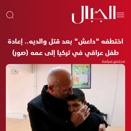
اختطفه "داعش" بعد قتل والديه.. إعادة
طفل عراقي في تركيا إلى عمه (صور)
مجتمع
،
سياسة