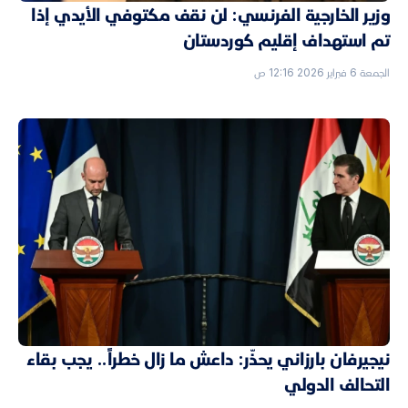
وزير الخارجية الفرنسي: لن نقف مكتوفي الأيدي إذا
تم استهداف إقليم كوردستان
الجمعة 6 فبراير 2026 12:16 ص
نيجيرفان بارزاني يحذّر: داعش ما زال خطراً.. يجب بقاء
التحالف الدولي