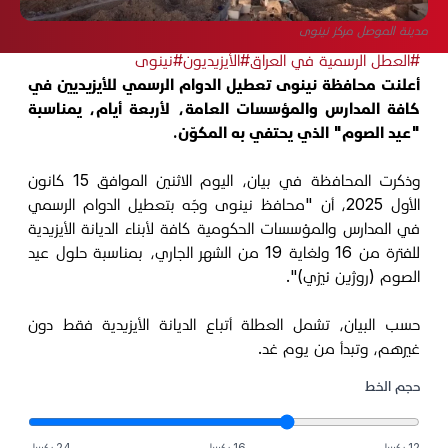
مدينة الموصل مركز نينوى
#العطل الرسمية في العراق
#الأيزيديون
#نينوى
أعلنت محافظة نينوى تعطيل الدوام الرسمي للأيزيديين في
كافة المدارس والمؤسسات العامة، لأربعة أيام، يمناسبة
"عيد الصوم" الذي يحتفي به المكوّن.
وذكرت المحافظة في بيان، اليوم الاثنين الموافق 15 كانون
الأول 2025، أن "محافظ نينوى وجّه بتعطيل الدوام الرسمي
في المدارس والمؤسسات الحكومية كافة لأبناء الديانة الأيزيدية
للفترة من 16 ولغاية 19 من الشهر الجاري، بمناسبة حلول عيد
الصوم (روژين ئيزي)".
حسب البيان، تشمل العطلة أتباع الديانة الأيزيدية فقط دون
غيرهم، وتبدأ من يوم غد.
حجم الخط
12 بكسل
16 بكسل
24 بكسل