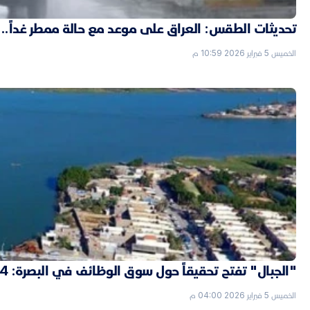
تحديثات الطقس: العراق على موعد مع حالة ممطر غداً..
الخميس 5 فبراير 2026 10:59 م
"الجبال" تفتح تحقيقاً حول سوق الوظائف في البصرة: 4 "شدّات" ثمن التعيين بصفة حارس
الخميس 5 فبراير 2026 04:00 م