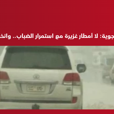
لجوية: لا أمطار غزيرة مع استمرار الضباب.. وان