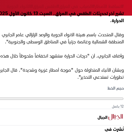
#تساقط الأمطار
#الضباب في العراق
#طقس العراق
#الأنواء الجوية
الحرارة.
وقال المتحدث باسم هيئة الانواء الجوية والرصد الزلزالي عامر الجا
المنطقة الشمالية وغائمة جزئياً في المناطق الوسطى والجنوبية".
وأضاف الجابري، أن "درجات الحرارة ستشهد انخفاضاً ملحوظاً خلال هذه 
وبشأن الأنباء المتداولة حول "موجة أمطار غزيرة وشديدة"، قال الجا
تطورات تستدعي التحذير".
حجم الخط
12 بكسل
الجبال
نُشرت في