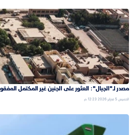
مصدر لـ"الجبال": العثور على الجنين غير المكتمل الم
الخميس 5 فبراير 2026 12:23 م