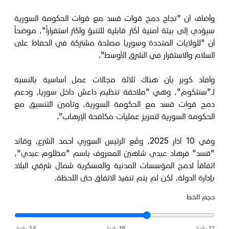
وأضاف أن "نجاح دمج قوات قسد مع قوات الحكومة السورية
سيؤدي إلى بيئة أمنية أكثر قابلية للتنبؤ وأكثر استقراراً"، موضحاً
أن "للولايات المتحدة وسوريا مصلحة مشتركة في الحفاظ على
السلام والاستقرار في الشرق الأوسط".
وأفاد كوبر بأن هناك ثلاثة مجالات عمل أساسية بالنسبة
لـ"سنتكوم"، وهي "ملاحقة تنظيم داعش داخل سوريا، ودعم
دمج قوات قسد مع الحكومة السورية، وتأمين التنسيق مع
الحكومة السورية لتعزيز عمليات مكافحة الإرهاب".
وفي 10 آذار 2025، وقّع الرئيس السوري أحمد الشرع، وقائد
"قسد" فرهاد عبدي شاهين المعروف باسم "مظلوم عبدي"،
اتفاقاً لدمج المؤسسات المدنية والعسكرية شمال شرقي البلاد
بإدارة الدولة، لكن لم يتم تنفيذ الاتفاق حتى اللحظة.
حجم الخط
12 بكسل
16 بكسل
24 بكسل