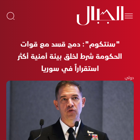
"سنتكوم": دمج قسد مع قوات
الحكومة شرط لخلق بيئة أمنية أكثر
استقراراً في سوريا
دولي