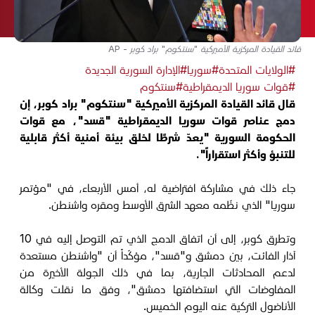
قائد القيادة المركزية الأميركية "سنتكوم" براد كوبر - AP
#الولايات المتحدة
#سوريا
#الإدارة السورية الجديدة
#قوات سوريا الديمقراطية
#سنتكوم
قال قائد القيادة المركزية الأميركية "سنتكوم" براد كوبر، إن
دمج عناصر قوات سوريا الديمقراطية "قسد"، مع قوات
الحكومة السورية "يعدّ شرطًا لخلق بيئة أمنية أكثر قابلية
للتنبؤ وأكثر استقراراً".
جاء ذلك في مشاركة افتراضية له، أمس الأربعاء، في "مؤتمر
سوريا" الذي نظّمه معهد الشرق الأوسط ومقره واشنطن.
وتطرق كوبر، إلى أن اتفاق الدمج الذي تم التوصل إليه في 10
آذار الفائت، بين دمشق و"قسد"، مؤكّداً أن "واشنطن مستعدة
لدعم المحادثات الجارية، بما في ذلك الجولة الأخيرة من
المفاوضات التي استضافتها دمشق"، وفق ما نقلت وكالة
الأناضول التركية عنه اليوم الخميس.