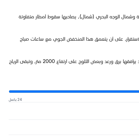
ية وشمال الوجه البحري (شمال)، يصاحبها سقوط أمطار متفاوتة
م الاستقرار، على أن يتعمق هذا المنخفض الجوي مع ساعات صباح
بينما كشفت الأرصاد الجوية، أن طقس الثلاثاء غائم إجمالاً مع ضباب على المرتفعات وهطول أمطار متفرقة تشتد أحياناً جنوباً وشمال شرق البلاد يرافقها برق ورعد وبعض الثلوج على ارتفاع 2000 متر، وتبقى الرياح
24 بكسل