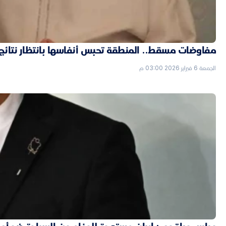
مفاوضات مسقط.. المنطقة تحبس أنفاسها بانتظار نتائج ال
الجمعة 6 فبراير 2026 03:00 م