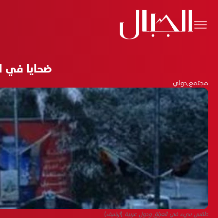
ضحايا في ا
مجتمع
،
دولي
طقس سيء في العراق ودول عربية (أرشيف)