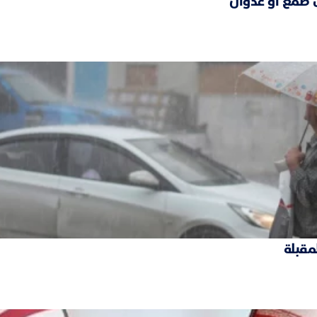
 طمع أو عدوان
لمقبلة