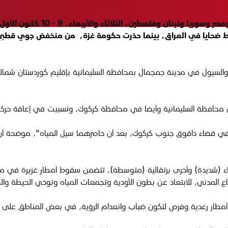
ن محافظة السليمانية وأيضا في محافظة كركوك، وتسببت في إعاقة حركة 
راء (شديدة) وأخرى برتقالية (متوسطة)، تتضمن سقوط أمطار غزيرة في مناط
ع المدني، للابتعاد عن بطون الأودية وتجمعات المياه وتوخي الحيطة والحذر
ط أمطار رعدية وفرص لتكون ضباب وانعدام الرؤية، في بعض المناطق على أن