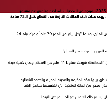
تشهد دول عربية، هي أبرزها العراق والسعودية والكويت وقطر ومصر وسوريا ولبنان وفلسطين، الثلاثاء والأربعاء، 9 - 10 كانون الأول 2025، موجة من التحذيرات المناخية وطقس غير مستقر،
يصاحبه جريان سيول وتساقط برد وتكون ضباب، ما أسفر عن سقوط ضحايا في العراق، بينما حذرت حكومة غزة، من منخفض جوي قطبي يهدد مئات آلاف العائلات النازحة في القطاع خلال الـ72 ساعة
وفي العراق، لقي شخصان مصرعهما وأُصيب 5 آخرون جراء الفيضانات والسيول في مدينة جمجمال بمحافظة السليمانية بإقليم كوردستان شمالي العراق، وهما "رجل يبلغ من العمر 70 عاماً وامرأة تبلغ 24
المرور وغمرت بعض المنازل".
ولفتت إلى أن "الفرق تمكنت من إنقاذ شخصين علقا داخل سيارتهما في قضاء داقوق جنوب كركوك، بعد أن حاصرهما سيل المياه"، موضحة أن "المحافظة شهدت سقوط 41 ملم من الأمطار، وهي كمية جيدة
ق بينها مكة المكرمة والمدينة المدينة والحدود الشمالية
، محذرا من الحالة المناخية التي تشاهدها مناطق البلاد
 يستمر ذلك الطقس غير المستقر حتى الأربعاء.