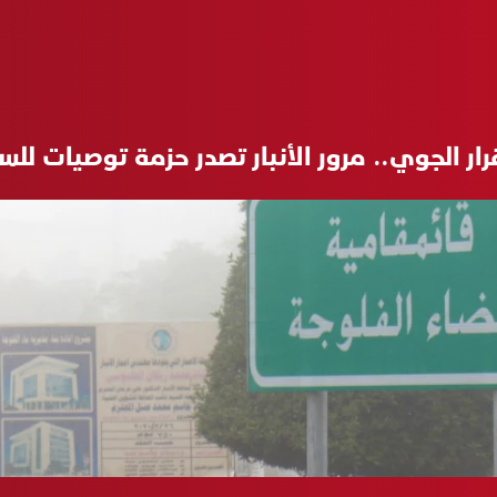
ار الجوي.. مرور الأنبار تصدر حزمة توصيات للس