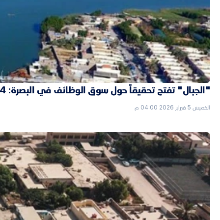
"الجبال" تفتح تحقيقاً حول سوق الوظائف في البصرة: 4 "شدّات" ثمن التعيين بصفة حارس
الخميس 5 فبراير 2026 04:00 م