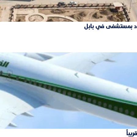
فقود بمستشفى في بابل
يباً