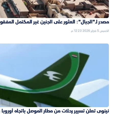
مصدر لـ"الجبال": العثور على الجنين غير المكتمل الم
الخميس 5 فبراير 2026 12:23 م
نينوى تعلن تسيير رحلات من مطار الموصل باتجاه أوروبا قر