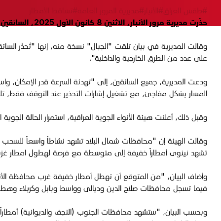
#طقس العراق
#الأنبار
#مديرية المرور العامة
#تساقط الأمطار
حذّرت مديرية مرور الأنبار، الاثنين 8 كانون الأول 2025، السائقين، من تشكّل موجات ضباب كثيف الليلة وصباح غد الثلاثاء.
وقالت المديرية في بيان تلقت "الجبال" نسخة منه، إنها "تُحذّر ال
على عدد من الطرق الخارجية والداخلية".
ودعت المديرية، جميع السائقين، إلى "تهدئة السرعة قدر الإمكان، واست
المسار بشكل مفاجئ، مع تشغيل إشارات التحذير عند التوقف فقط، تلاف
وقبل ذلك، أعلنت هيئة الأنواء الجوية العراقية، استمرار الحالة الجوي
وقالت الهيئة إن "محافظات شمال البلاد تشهد نشاطاً واسعاً للسحب
تشهد نينوى أمطاراً خفيفة إلى متوسطة مع فرصة لهطول امطار غزي
وأضاف البيان، "من المتوقع أن تهطل أمطار خفيفة غرب محافظة الأنب
فيما تسجل محافظات صلاح الدين وديالى وواسط وبابل وكربلاء وهطو
وبحسب البيان، "ستشهد محافظات الجنوب (النجف والديوانية) أمطارا