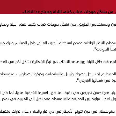
سائقين ومستخدمي الطريق، من تشكّل موجات ضباب كثيف هذه الليلة وصباح ي
خدام الأنوار الواطئة وعدم استخدام الضوء العالي داخل الضباب، وترك مسا
ياً للحوادث".
ة الممطرة خلال الليلة ويوم غد الثلاثاء، مع تركّز الفعالية بشكل أكبر ف
 الممطرة، إذ تسجّل دهوك وأربيل والسليمانية وكركوك هطولات متوسطة إ
رة في شمالها الشرقي".
ار، مع تحسن تدريجي في بقية المناطق، لاسيما الشرقية منها، أما في ا
ل امطار تتراوح بين الخفيفة والمتوسطة وقد تصل إلى الغزيرة في بعض 
ً متوسطة، في حين تتوزع الأمطار في ذي قار والمثنى على فترات متقطعة