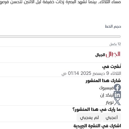
مساء الثلاثاء، بينما تشهد البصرة زخات خفيفة ليل الاثنين تتحسن فرصها نها
حجم الخط
12 بكسل
الجبال
نُشرت في
الثلاثاء 9 ديسمبر 2025 01:14 ص
شارك هذا المنشور
فيسبوك
لينكد إن
تويتر
ما رأيك في هذا المنشور؟
أعجبني
لم يعجبني
اشترك في النشرة البريدية