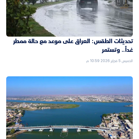
تحديثات الطقس: العراق على موعد مع حالة ممطر
غداً.. وتستمر
الخميس 5 فبراير 2026 10:59 م