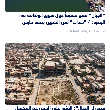
"الجبال" تفتح تحقيقاً حول سوق الوظائف في
البصرة: 4 "شدّات" ثمن التعيين بصفة حارس
الخميس 5 فبراير 2026 04:00 م
مصدر لـ"الجبال": العثور على الجنين غير المكتمل