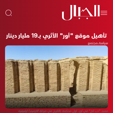
تأهيل موقع "أور" الأثري بـ19 مليار دينار
سياسة
،
مجتمع
معبد "دب لاخ" في أور.. أول محكمة بالتاريخ في مرحلة الترميم/ ارشيفية