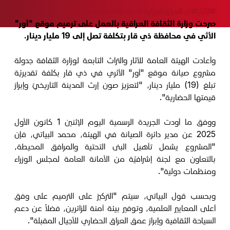
#الآثار
#آثار العراق
#وزارة الثقافة
#الثقافة في العراق
صرحت وزارة الثقافة العراقية بالعمل على ترميم موقع "أور"
الأثي في محافظة ذي قار بتكلفة تصل إلى 19 مليار دينار.
وأعادت الهيئة العامة للآثار والتراث التابعة لوزارة الثقافة جدولة
مشروع صيانة موقع "أور" الأثري في ذي قار بكلفة تقديريّة
تبلغ (19) مليار دينار، "لتعزيز صون إرث المدينة التاريخيّ وإبراز
قيمتها الحضارية".
ووفق ما أودت الجريدة الرسمية اليوم الإثنين 1 كانون الأول
2025 عن مدير دائرة الصيانة في الهيئة، محمد البياتي، فإن
"المشروع يشمل تأهيل البنى التحتية والمرافق المحيطة،
بالتعاون مع لجنة إشرافيّة من الأمانة العامة لمجلس الوزراء
ومنظمات دولية".
وبحسب قول البياتي، سيتم "التركيز على الترميم على وفق
أعلى المعايير العلمية، وتوفير بيئة آمنة للزائرين، فضلاً عن دعم
السياحة الثقافية وإبراز عمق العراق الحضاري للأجيال المقبلة".