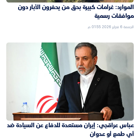
الموارد: غرامات كبيرة بحق من يحفرون الآبار دون
موافقات رسمية
الجمعة 6 فبراير 2026 01:55 م
عباس عراقجي: إيران مستعدة للدفاع عن السيادة ضد
أي طمع أو عدوان