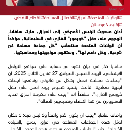
مارك سفايا
#الولايات المتحدة
#العراق
#الفصائل المسلحة
#القطاع النفطي
#إقليم كوردستان
أدان مبعوث الرئيس الأميركي إلى العراق، مارك سافايا،
الهجوم على حقل "كورمور" الغازي في السليمانية، مؤكداً
أن الولايات المتحدة ستتعقّب "كل جماعة مسلحة غير
شرعية، وكل داعم لها"، وستقوم مواجهتها ومحاسبتها.
سافايا ذكر في بيان نشره عبر حسابه على مواقع التواصل
الاجتماعي، اليوم الخميس الموافق 27 تشرين الثاني 2025، أن
"جماعات مسلحة تعمل بشكل غير قانوني وتدفعها أجندات
أجنبية معادية، قامت بتنفيذ هجوم يوم أمس على حقل
كورمور الغازي"، مشدّداً أنه "يجب على حكومة العراق تحديد
المسؤولين عن هذا الاعتداء وتقديمهم للعدالة".
وأضاف سافايا "يجب أن يكون الأمر واضحاً ولا لبس فيه: لا مكان
لمثل هذه الجماعات المسلحة في عراق يتمتع بالسيادة
الكاملة"، وأن "الولايات المتحدة ستدعم هذه الجهود بالكامل،