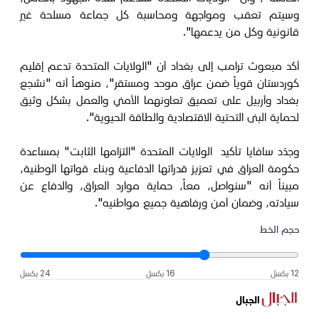
وسيتم تعقب ومواجهة ومحاسبة كل جماعة مسلحة غير
قانونية وكل من يدعمها".
أكد مبعوث ترامب إلى بغداد أن "الولايات المتحدة تدعم إقليم
كوردستان قوياً ضمن عراق موحد ومستقر"، منوهاً أنه "نشجع
بغداد وأربيل على تعميق تعاونهما الأمني والعمل بشكل وثيق
لحماية البنى التحتية الاقتصادية والطاقة الحيوية".
وجدّد سافايا تأكيد الولايات المتحدة "التزامها الثابت" بمساعدة
حكومة العراق في تعزيز قدراتها الدفاعية وبناء قواتها الوطنية،
مبيناً أنه "سنواصل، معاً، حماية موارد العراق، والدفاع عن
سيادته، وضمان أمن ورفاهية جميع مواطنيه".
حجم الخط
12 بكسل
16 بكسل
24 بكسل
الجبال