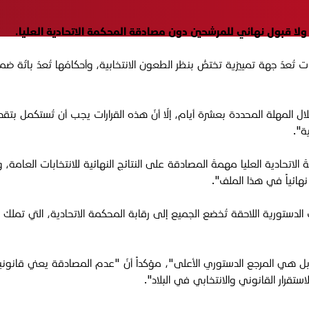
لا قبول نهائي للمرشحين دون مصادقة المحكمة الاتحادية العليا.
عدّ جهة تمييزية تختصُّ بنظر الطعون الانتخابية، وأحكامُها تُعدّ باتّة ضمن 
لال المهلة المحددة بعشرة أيام، إلّا أنّ هذه القرارات يجب أن تُستكمل بتق
ة".
ر العراقي خوّلت المحكمةَ الاتحادية العليا مهمةَ المصادقة على النتائج النهائية للانت
نهائياً في هذا الملف".
ات الدستورية اللاحقة تُخضع الجميع إلى رقابة المحكمة الاتحادية، التي تم
ل هي المرجع الدستوري الأعلى"، مؤكداً أنّ "عدم المصادقة يعني قانونياً
ة الاستقرار القانوني والانتخابي في البلاد".