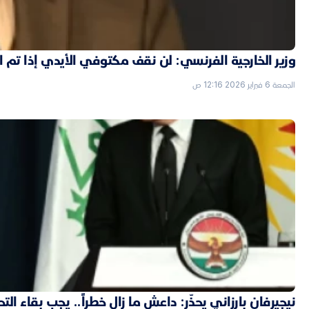
وزير الخارجية الفرنسي: لن نقف مكتوفي الأيدي إذا تم
الجمعة 6 فبراير 2026 12:16 ص
نيجيرفان بارزاني يحذّر: داعش ما زال خطراً.. يجب بقاء الت