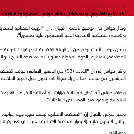
#انتخابات 2025 في العراق
أكد الخبير القانوني والمستشار سالم حواس، عدم وجود استبعاد و
وقال حواس في توضيح تابعته "الجبال"، إن "الهيئة القضائية للانتخابات تُ
والأسمى للمحكمة الاتحادية العليا المنصوص عليه دستورياً".
وأعلن حواس أنّه "بالرغم من أن الهيئة القضائية تُصدر قرارات نهائية خ
المصادقة، باعتبارها الجهة المخولة دستورياً بحسم صحة النتائج النهائي
وأشار حواس إلى أنّ "المادة (93) من الدستو
المرشحين من عدمه، بما لا يترك مجالاً لأي تأويل حول الجهة الحاكمة 
وأضاف حواس أنّه "حتى مع باتّية قرارات الهيأة القضائية، فإنّ الإجراء
الانتخابية ويحقق مبدأ الفصل بين السلطات".
وختم حواس بالقول إنّ "المحكمة الاتحادية ليست مجرد جهة إجرائية، ب
نهائي لا يكون مُلزِماً إلا بقرار المحكمة الاتحادية العليا، التي تُعدُّ ركيز
حجم الخط