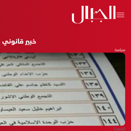
خبير قانوني 
سياسة
(أرشيف)