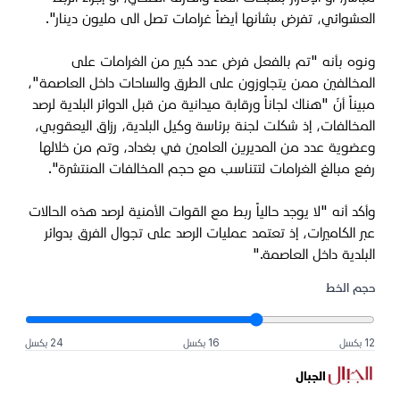
العشوائي، تفرض بشأنها أيضاً غرامات تصل الى مليون دينار".
ونوه بأنه "تم بالفعل فرض عدد كبير من الغرامات على
المخالفين ممن يتجاوزون على الطرق والساحات داخل العاصمة"،
مبيناً أنّ "هناك لجاناً ورقابة ميدانية من قبل الدوائر البلدية لرصد
المخالفات، إذ شكلت لجنة برئاسة وكيل البلدية، رزاق اليعقوبي،
وعضوية عدد من المديرين العامين في بغداد، وتم من خلالها
رفع مبالغ الغرامات لتتناسب مع حجم المخالفات المنتشرة".
وأكد أنه "لا يوجد حالياً ربط مع القوات الأمنية لرصد هذه الحالات
عبر الكاميرات، إذ تعتمد عمليات الرصد على تجوال الفرق بدوائر
البلدية داخل العاصمة
".
حجم الخط
12 بكسل
16 بكسل
24 بكسل
الجبال