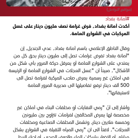
(مواقع التواصل)
#أمانة بغداد
أكدت أمانة بغداد، فرض غرامة نصف مليون دينار على غسل
المركبات في الشوارع العامة.
وقال الناطق الإعلامي باسم أمانة بغداد، عدي الجنديل، إن
"أمانة بغداد تفرض غرامات تصل إلى مليون دينار بحق كل من
يعتدي على الشوارع العامة أو يعرقل حركة المرور بأي شكل من
الأشكال"، مبيناً أن "غسل العجلات في الشوارع العامة أو الرئيسة
في أماكن غير رسمية يعرض صاحب المركبة لغرامة تصل الى
500 ألف دينار ترفع تفاصيلها الى مديرية المرور العامة
لاستيفائها".
وأشار إلى أنّ "رمي النفايات أو مخلفات البناء في أماكن غير
مخصصة لها يعرض المخالفين لغرامات تتراوح بين مليونين
وخمسة ملايين دينار، وتشمل المخلفات الصناعية ومخلفات
العجلات"، لافتاً الى ان "رمي المياه الثقيلة في الشوارع بشكل
مباشر، أو الإضرار بشبكات الماء والصرف الصحي، أو إجراء الربط