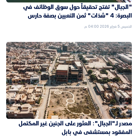
"الجبال" تفتح تحقيقاً حول سوق الوظائف في
البصرة: 4 "شدّات" ثمن التعيين بصفة حارس
الخميس 5 فبراير 2026 04:00 م
مصدر لـ"الجبال": العثور على الجنين غير المكتمل
المفقود بمستشفى في بابل