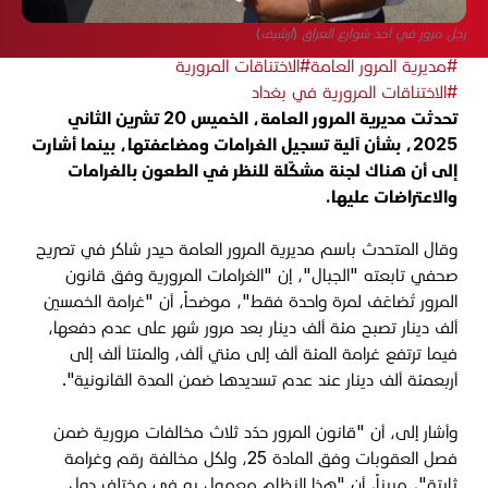
رجل مرور في أحد شوارع العراق (أرشيف)
#مديرية المرور العامة
#الاختناقات المرورية
#الاختناقات المرورية في بغداد
تحدثت مديرية المرور العامة، الخميس 20 تشرين الثاني
2025، بشأن آلية تسجيل الغرامات ومضاعفتها، بينما أشارت
إلى أن هناك لجنة مشكّلة للنظر في الطعون بالغرامات
والاعتراضات عليها.
وقال المتحدث باسم مديرية المرور العامة حيدر شاكر في تصريح
صحفي تابعته "الجبال"، إن "الغرامات المرورية وفق قانون
المرور تُضاعَف لمرة واحدة فقط"، موضحاً، أن "غرامة الخمسين
ألف دينار تصبح مئة ألف دينار بعد مرور شهر على عدم دفعها،
فيما ترتفع غرامة المئة ألف إلى مئتي ألف، والمئتا ألف إلى
أربعمئة ألف دينار عند عدم تسديدها ضمن المدة القانونية
".
وأشار إلى، أن "قانون المرور حدّد ثلاث مخالفات مرورية ضمن
فصل العقوبات وفق المادة 25، ولكل مخالفة رقم وغرامة
ثابتة"، مبيناً، أن "هذا النظام معمول به في مختلف دول