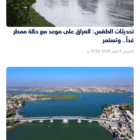
تحديثات الطقس: العراق على موعد مع حالة ممطر
غداً.. وتستمر
الخميس 5 فبراير 2026 10:59 م