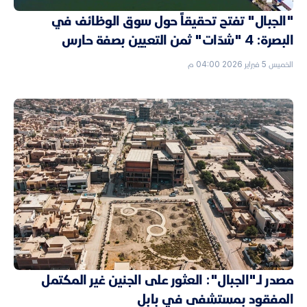
"الجبال" تفتح تحقيقاً حول سوق الوظائف في
البصرة: 4 "شدّات" ثمن التعيين بصفة حارس
الخميس 5 فبراير 2026 04:00 م
مصدر لـ"الجبال": العثور على الجنين غير المكتمل
المفقود بمستشفى في بابل