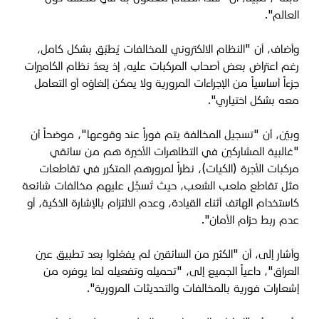
العالم
".
وأضاف، أن "النظام الالكتروني للمخالفات يُطبّق بشكل كامل،
رغم اعتراض بعض أصحاب المركبات عليه، إذ يعدّ نظام الكاميرات
جزءاً أساسياً من الإجراءات المرورية ولا يمكن إلغاؤه أو التعامل
معه بشكل اختياري
".
وبيّن، أن "تسجيل المخالفة يتم فوراً عند وقوعها"، موضحاً أن
"غالبية المشاركين في التظاهرات الأخيرة هم من سائقي
مركبات الأجرة (الكيات)، نظراً لمرورهم المتكرر في تقاطعات
مثل تقاطع ملعب الشعب، حيث تُسجَّل عليهم مخالفات شائعة
كاستخدام الهاتف أثناء القيادة، وعدم الالتزام بالإشارة الذكية، أو
عدم ربط حزام الأمان
".
وأشار إلى، أن "الكثير من السائقين لم يفعّلوا بعد تطبيق عين
العراق"، داعياً الجميع إلى، "تحميله وتفعيله لما يوفره من
إشعارات فورية بالمخالفات والتحديثات المرورية
".