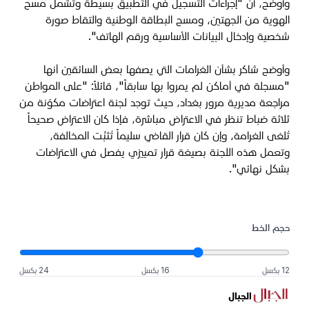
وأوضح، أن "إجراءات التسجيل في التطبيق بسيطة وتشمل مسح
الهوية من الجهتين، ومسح البطاقة الوطنية والتقاط صورة
شخصية وإدخال البيانات الأساسية ورقم الهاتف
".
وأوضح شاكر بشأن الغرامات التي يصفها بعض السائقين أنها
"مسجلة في أماكن لم يمروا بها سابقاً"، قائلاً: "على المواطن
مراجعة مديرية مرور بغداد، حيث توجد لجنة اعتراضات مكوّنة من
ثلاثة ضباط تنظر في الاعتراض مباشرة، فإذا كان الاعتراض صحيحاً
تُلغى الغرامة، وإن كان قرار القاضي سليماً تُثبَّت المخالفة،
وتعمل هذه اللجنة بصيغة قرار تمييزي يفصل في الاعتراضات
بشكل نهائي
".
حجم الخط
12 بكسل
16 بكسل
24 بكسل
الجبال