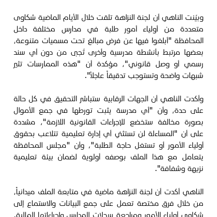
وبيّنت الناهي أن لجنة النزاهة تلقت خلال الأيام الماضية شكاوى
متعددة من أولياء أمور طلبة في مدارس مختلفة داخل
المحافظة "أبلغوا فيها عن فرض مبالغ تحت مسميات متنوعة،
بعضها مرتبط بأنشطة مدرسية وأخرى تُجبى من دون أي سند
رسمي أو وصل قانوني"، مؤكدة أن "هذه الممارسات تثير
شبهات واضحة وتستوجب تدقيقاً عاجلاً".
وأكدت الناهي أن الجهات الرقابية ستباشر التحقيق في كل حالة
على حدة، وأن "أي مدرسة يثبت تورطها في جمع الأموال
بصورة مخالفة ستخضع للإجراءات القانونية اللازمة"، مشددة
على أن "المساءلة لن تستثني أي إدارة تعليمية تتلاعب بحقوق
أولياء الأمور أو تستغل حاجة الطلبة"، وأن "مجلس المحافظة
يتعامل مع هذا الملف بوصفه أولوية لضمان بيئة تعليمية
نزيهة وشفافة".
الناهي أكدت أن لجنة النزاهة ماضية في متابعة الملف ميدانياً،
من خلال فرق مختصة تعمل على جمع البيانات والاستماع إلى
شكاوى أولياء الأمور ومراجعة سجلات المدارس وإجراءاتها المالية،