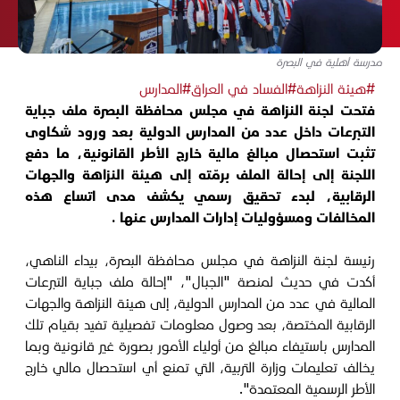
مدرسة أهلية في البصرة
#هيئة النزاهة
#الفساد في العراق
#المدارس
فتحت لجنة النزاهة في مجلس محافظة البصرة ملف جباية
التبرعات داخل عدد من المدارس الدولية بعد ورود شكاوى
تثبت استحصال مبالغ مالية خارج الأطر القانونية، ما دفع
اللجنة إلى إحالة الملف برمّته إلى هيئة النزاهة والجهات
الرقابية، لبدء تحقيق رسمي يكشف مدى اتساع هذه
المخالفات ومسؤوليات إدارات المدارس عنها .
رئيسة لجنة النزاهة في مجلس محافظة البصرة، بيداء الناهي،
أكدت في حديث لمنصة "الجبال"، "إحالة ملف جباية التبرعات
المالية في عدد من المدارس الدولية، إلى هيئة النزاهة والجهات
الرقابية المختصة، بعد وصول معلومات تفصيلية تفيد بقيام تلك
المدارس باستيفاء مبالغ من أولياء الأمور بصورة غير قانونية وبما
يخالف تعليمات وزارة التربية، التي تمنع أي استحصال مالي خارج
الأطر الرسمية المعتمدة".