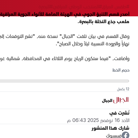
#طقس العراق
#المنتخب الوطني العراقي
#البصرة
ملعب جذع النخلة بالبصرة.
وقال القسم في بيان تلقت "الجبال" نسخة منه، "تشير التوقعات إلى أ
نهاراً والبرودة النسبية ليلاً وخلال الصباح".
وأضافت، "فيما ستكون الرياح يوم الثلاثاء في المحافظة، شمالية غرب
حجم الخط
12 بكسل
الجبال
نُشرت في
الأحد 16 نوفمبر 2025 06:43 م
شارك هذا المنشور
فيسبوك