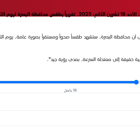
أصدر قسم التنبؤ الجوي في الهيئة العامة للأنواء الجوية العراقية، الأحد 16
ن محافظة البصرة، ستشهد طقساً صحواً ومستقراً بصورة عامة، يوم الثلاث
ية خفيفة إلى معتدلة السرعة، بمدى رؤية جيد".
16 بكسل