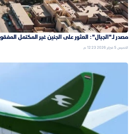
مصدر لـ"الجبال": العثور على الجنين غير المكتمل الم
الخميس 5 فبراير 2026 12:23 م