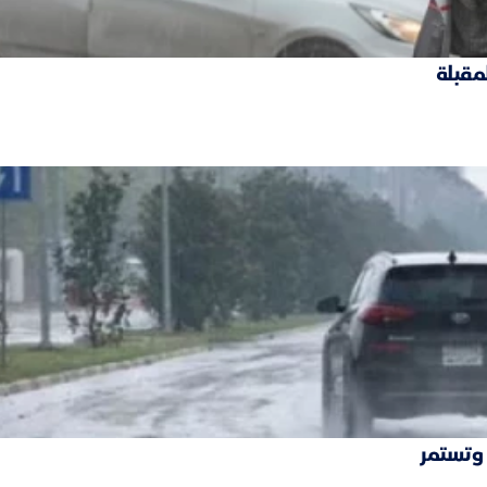
لمقبلة
 وتستمر