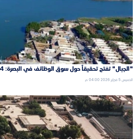
"الجبال" تفتح تحقيقاً حول سوق الوظائف في البصرة: 4 "شدّات" ثمن التعيين بصفة حارس
الخميس 5 فبراير 2026 04:00 م