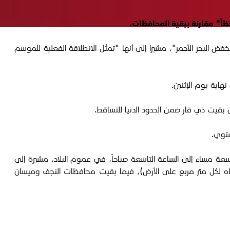
ً" مقارنة ببقية المحافظات.
سبت 1 تشرين الثاني 2025، إن "الأمطار الحالية ناجمة عن تأثير منخفض البحر الأحمر"، مشيرا إلى أنها "تمثّل الانطلاقة الفعلية للموسم
شتوي.
ة الأمطار المتساقطة على البلاد خلال الـ(12) ساعة الماضية، من الساعة التاسعة مساء إلى الساعة التاسعة صباحاً، في عموم البلاد، مشيرة إلى
ى، عند 18.8 ملم، (كل مليمتر من الأمطار يعادل لتر مياه لكل متر مربع على الأرض)، فيما بقيت محافظات النجف وميسان