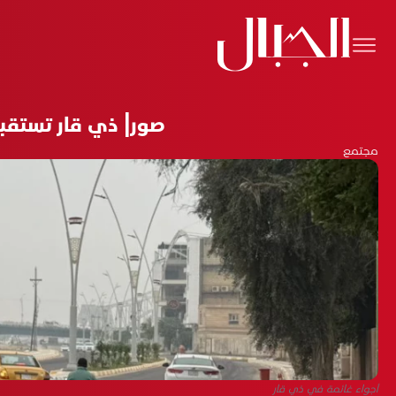
صور| ذي قار تستقبل
مجتمع
أجواء غائمة في ذي قار