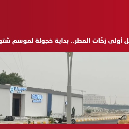
 أولى زخّات المطر.. بداية خجولة لموسم شت