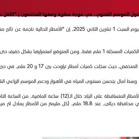
خول الموسم الشتوي، في موجة مطرية وصفها المختصون بـ"الأقل حظا
مدير الأنواء الجوية في الناصرية، أحمد كريم، قال لمنصة "الجبال"، اليوم ال
كل خفيف حتى نهاية يوم الإثنين.
 تراوحت بين 17 و 20 ملم، في حين بقيت ذي قار ضمن الحدود الدنيا للتساقط.
لة، وسط آمال بتحسن مستوى المياه في الأهوار ودعم الموسم الزراعي ال
وأعلنت هيئة الأنواء الجوية والرصد الزلزالي تقريرها الأول حول كمي
سقوط أعلى كمية أمطار خلال الساعات المذكورة بمنطقة "بهرز" في محافظة ديال