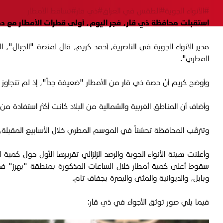
#الأنواء الجوية
#الطقس في العراق
#ذي قار
#تساقط الأمطار
استقبلت محافظة ذي قار، فجر اليوم، أولى قطرات الأمطار مع د
المطري".
وأوضح كريم أنّ حصة ذي قار من الأمطار "ضعيفة جداً"، إذ لم تتجاوز الكميات المسجّلة 1 ملم فقط، ومن المتوقع استمرارها بش
وأضاف أن المناطق الغربية والشمالية من البلاد كانت أكثر استفادة من المنخفض، حيث سجّلت كميات أمطار
وتترقّب المحافظة تحسّناً في الموسم المطري خلال الأسابيع المقب
وبابل، والديوانية والمثنى والبصرة بجفاف تام.
فيما يلي صور توثق الأجواء في ذي قار: