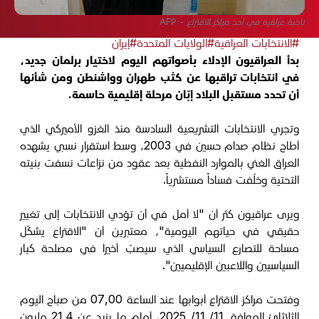
ناخبة عراقية في أحد مراكز الاقتراع - AFP
#الانتخابات العراقية
#الولايات المتحدة
#إيران
بدأ العراقيون الإدلاء بأصواتهم اليوم لاختيار برلمان جديد،
في انتخابات تراقبها عن كثب طهران وواشنطن ومن شأنها
أن تحدد مستقبل البلاد إبّان مرحلة إقليمية حاسمة.
وتجري الانتخابات التشريعية السادسة منذ الغزو الأميركي الذي
أطاح نظام صدام حسين في 2003، وسط استقرار نسبي يشهده
العراق الغني بالموارد النفطية بعد عقود من نزاعات نسفت بنيته
التحتية وخلّفت فساداً مستشرياً.
ويرى عراقيون كثر أن "لا أمل في أن تؤدي الانتخابات إلى تغيير
حقيقي في حياتهم اليومية"، معتبرين أن "الاقتراع يشكّل
مساحة للتصارع السياسي الذي سيصبّ أخيرا في مصلحة كبار
السياسيين واللاعبين الإقليميين".
وفتحت مراكز الاقتراع أبوابها عند الساعة 07,00 من صباح اليوم
الثلاثائ الموافق 11/ 11/ 2025، أمام ما يزيد عن 21,4 مليون