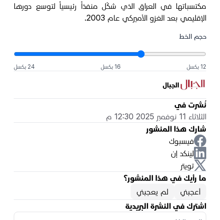
مكتسباتها في العراق الذي شكّل منفذاً رئيسياً لتوسع دورها
الإقليمي بعد الغزو الأميركي عام 2003.
حجم الخط
12 بكسل
16 بكسل
24 بكسل
الجبال
نُشرت في
الثلاثاء 11 نوفمبر 2025 12:30 م
شارك هذا المنشور
فيسبوك
لينكد إن
تويتر
ما رأيك في هذا المنشور؟
أعجبني
لم يعجبني
اشترك في النشرة البريدية