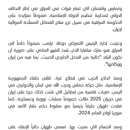
وتمارس واشنطن التي تنشر قوات في العراق في إطار التحالف
الدولي لمحاربة تنظيم الدولة الإسلامية، ضغوطاً متزايدة على
الحكومة العراقية في سبيل نزع سلاح الفصائل المسلّحة الموالية
لإيران.
وعيّنت إدارة الرئيس الأميركي دونالد ترامب مبعوثاً خاصاً الى
العراق هو مارك سافايا الذي شدد الشهر الماضي على ضرورة أن
تكون البلاد "خالية من التدخل الخارجي الخبيث، بما فيه من إيران
ووكلائها".
ومنذ اندلاع الحرب في قطاع غزة، تلقّى حلفاء الجمهورية
الإسلامية، مثل حركة حماس وحزب الله في لبنان والحوثيين في
اليمن، ضربات قاسية من إسرائيل التي شنّت كذلك حربا على إيران
في حزيران 2025 طالت خصوصاً منشآت نووية وعسكرية. كما
فقدت طهران حليفاً رئيسياً مع سقوط حكم بشار الأسد في
سوريا أواخر العام 2024.
وبعد الخسائر التي منيت بها، تسعى طهران حالياً للإبقاء على