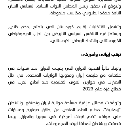
ويُتوقّع أن يحقّق رئيس المجلس النواب السابق السياسي السنّي
النافذ محمّد الحلبوسي مكاسب ملحوظة.
وتشمل الانتخابات إقليم كوردستان الذي يتمتع بحكم ذاتي،
ويستمرّ فيه التنافس السياسي التاريخي بين الحزب الديموقراطي
الكوردستاني والاتحاد الوطني الكردستاني.
ترقب إيراني وأميركي
وتزداد حالياً أهمية التوازن الذي يقيمه العراق منذ سنوات في
علاقاته مع حليفته إيران وعدوّتها الولايات المتحدة، في ظلّ
التغيّرات في موازين القوى الإقليمية منذ اندلاع الحرب في
قطاع غزة عام 2023.
وتوقّفت فصائل عراقية مسلّحة موالية لإيران وتصنّفها واشنطن
"إرهابية"، مطلع العام الماضي عن إطلاق صواريخ ومسيّرات
على مواقع تضم قوات أميركية في سوريا والعراق، بينما
قصفت واشنطن أهدافا لهذه المجموعات.