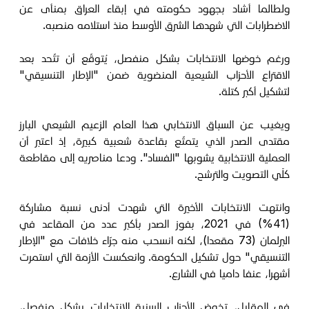
ولطالما أشاد بجهود حكومته في إبقاء العراق بمنأى عن
الاضطرابات التي شهدها الشرق الأوسط منذ استلامه منصبه.
ورغم خوضها الانتخابات بشكل منفصل، يُتوقّع أن تتّحد بعد
الاقتراع الأحزاب الشيعية المنضوية ضمن "الإطار التنسيقي"
لتشكيل أكبر كتلة.
ويغيب عن السباق الانتخابي هذا العام الزعيم الشيعي البارز
مقتدى الصدر الذي يتمتّع بقاعدة شعبية كبيرة، إذ اعتبر أن
العملية الانتخابية يشوبها "الفساد". ودعا مناصريه إلى مقاطعة
كلَي التصويت والترشح.
وانتهت الانتخابات الأخيرة التي شهدت أدنى نسبة مشاركة
(41%) في 2021، بفوز الصدر بأكبر عدد من المقاعد في
البرلمان (73 مقعدا)، لكنه انسحب منه جرّاء خلافات مع "الإطار
التنسيقي" حول تشكيل الحكومة. وانعكست الأزمة التي استمرت
أشهرا، عنفا داميا في الشارع.
في المقابل، تخوض الأحزاب السنية الانتخابات بشكل منفصل،