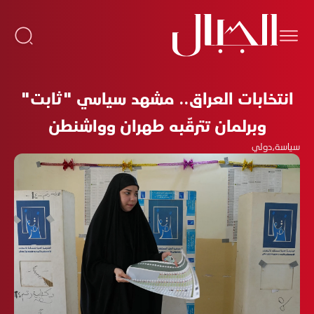
انتخابات العراق.. مشهد سياسي "ثابت"
وبرلمان تترقّبه طهران وواشنطن
سياسة
،
دولي