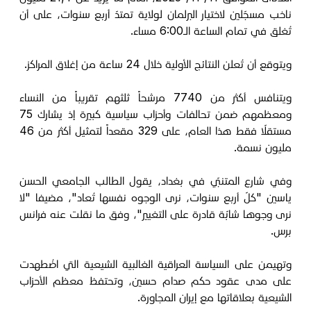
ناخب مسجّلين لاختيار البرلمان لولاية تمتدّ أربع سنوات، على أن
تُغلق في تمام الساعة الـ6:00 مساء.
ويتوقع أن تُعلن النتائج الأولية خلال 24 ساعة من إغلاق المراكز.
ويتنافس أكثر من 7740 مرشحاً ثلثهم تقريباً من النساء
ومعظمهم ضمن تحالفات وأحزاب سياسية كبيرة إذ يشارك 75
مستقلّا فقط هذا العام، على 329 مقعداً لتمثيل أكثر من 46
مليون نسمة.
وفي شارع المتنبّي في بغداد، يقول الطالب الجامعي الحسن
ياسين "كلّ أربع سنوات، نرى الوجوه نفسها تُعاد"، مضيفا "لا
نرى وجوها شابّة قادرة على التغيير"، وفق ما نقلت عنه فرانس
برس.
وتهيمن على السياسة العراقية الغالبية الشيعية التي اضُطهدت
على مدى عقود حكم صدام حسين، وتحتفظ معظم الأحزاب
الشيعية بعلاقاتها مع إيران المجاورة.