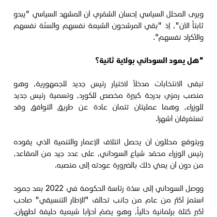
ويرى المحلل السياسي إحسان الشمّري أن المشهد السياسي "يبدو
ثابتاً الآن"، إذ "بقي المرشحون الشيعة نفسهم والسنّة نفسهم
والأكراد نفسهم".
"هل يعود السوداني بولاية ثانية؟
تبقى الانتخابات مدخلاً لاختيار رئيس جديد للجمهورية، وهو
منصب رمزي بدرجة كبيرة مخصص للكورد، وتسمية رئيس جديد
للوزراء، وهما عمليتان تتمان عادة عن طريق التوافق وقد
تستغرقان أشهرا.
ويتوقع محللون أن يحصل ائتلاف الإعمار والتنمية الذي يقوده
رئيس الوزراء محمّد شياع السوداني، على عدد جيد من المقاعد،
من دون أن يعني ذلك بالضرورة عودته إلى منصبه.
ووصل السوداني إلى سدّة رئاسة الحكومة في 2022 بعد جمود
استمرّ أكثر من عام من جانب تحالف "الإطار التنسيقي" صاحب
أكبر كتلة برلمانية حالياً، وهو يضمّ أحزابا شيعية حليفة لطهران.