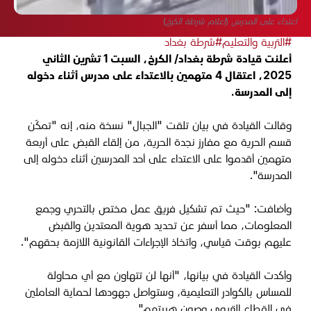
اعتداء على المدرس (إعلام شرطة الكرخ)
#التربية والتعليم
#شرطة بغداد
أعلنت قيادة شرطة بغداد/ الكرخ، السبت 1 تشرين الثاني
2025، اعتقال 4 متهمين بالاعتداء على مدرس أثناء دخوله
إلى المدرسة.
وقالت القيادة في بيان تلقت "الجبال" نسخة منه، إنه "تمكّن
قسم الحرية مع مفارز نجدة الحرية، من إلقاء القبض على أربعة
متهمين أقدموا على الاعتداء على أحد المدرسين أثناء دخوله إلى
المدرسة".
وأضافت: "حيث تم تشكيل فريق عمل مختص بالتحري وجمع
المعلومات، مما أسفر عن تحديد هوية المعتدين والقبض
عليهم بوقت قياسي، واتخاذ الإجراءات القانونية اللازمة بحقهم"
.
وأكدت القيادة في بيانها، "أنها لن تتهاون مع أي محاولة
للمساس بالكوادر التعليمية، وستواصل جهودها لحماية العاملين
في القطاع التربوي وصون هيبتهم".