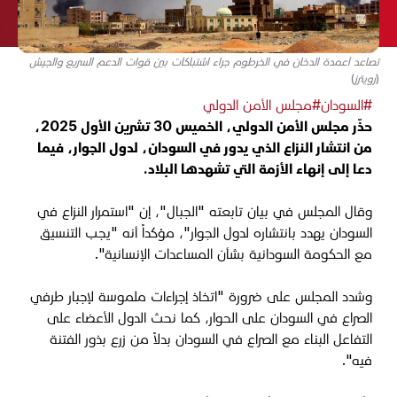
تصاعد أعمدة الدخان في الخرطوم جراء اشتباكات بين قوات الدعم السريع والجيش
(رويترز)
#السودان
#مجلس الأمن الدولي
حذّر مجلس الأمن الدولي، الخميس 30 تشرين الأول 2025،
من انتشار النزاع الذي يدور في السودان، لدول الجوار، فيما
دعا إلى إنهاء الأزمة التي تشهدها البلاد.
وقال المجلس في بيان تابعته "الجبال"، إن "استمرار النزاع في
السودان يهدد بانتشاره لدول الجوار"، مؤكداً أنه
"يجب التنسيق
مع الحكومة السودانية بشأن المساعدات الإنسانية".
وشدد المجلس على ضرورة "اتخاذ إجراءات ملموسة لإجبار طرفي
الصراع في السودان على الحوار، كما نحث الدول الأعضاء على
التفاعل البناء مع الصراع في السودان بدلاً من زرع بذور الفتنة
فيه".