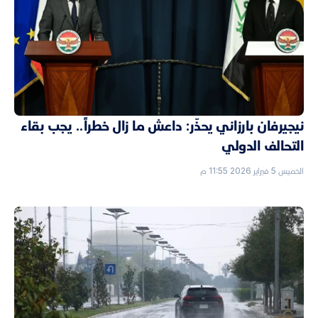
نيجيرفان بارزاني يحذّر: داعش ما زال خطراً.. يجب بقاء
التحالف الدولي
الخميس 5 فبراير 2026 11:55 م