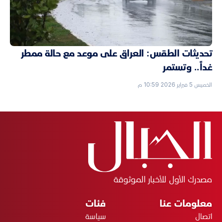
تحديثات الطقس: العراق على موعد مع حالة ممطر
غداً.. وتستمر
الخميس 5 فبراير 2026 10:59 م
مصدرك الأول للأخبار الموثوقة
معلومات عنا
فئات
اتصال
سياسة