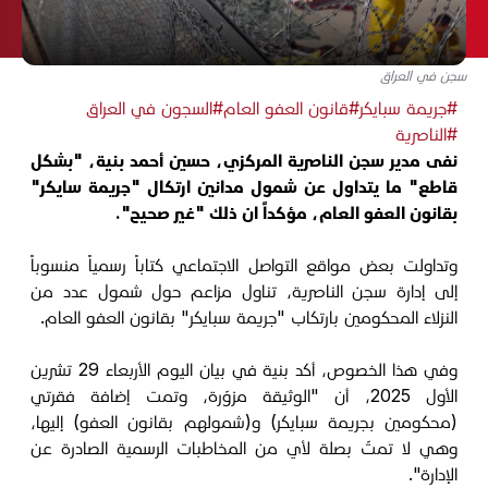
سجن في العراق
#جريمة سبايكر
#قانون العفو العام
#السجون في العراق
#الناصرية
نفى مدير سجن الناصرية المركزي، حسين أحمد بنية، "بشكل
قاطع" ما يتداول عن شمول مدانين ارتكال "جريمة سايكر"
بقانون العفو العام، مؤكداً ان ذلك "غير صحيح".
وتداولت بعض مواقع التواصل الاجتماعي كتاباً رسمياً منسوباً
إلى إدارة سجن الناصرية، تناول مزاعم حول شمول عدد من
النزلاء المحكومين بارتكاب "جريمة سبايكر" بقانون العفو العام.
وفي هذا الخصوص، أكد بنية في بيان اليوم الأربعاء 29 تشرين
الأول 2025، أن "الوثيقة مزوّرة، وتمت إضافة فقرتي
(محكومين بجريمة سبايكر) و(شمولهم بقانون العفو) إليها،
وهي لا تمتّ بصلة لأي من المخاطبات الرسمية الصادرة عن
الإدارة".