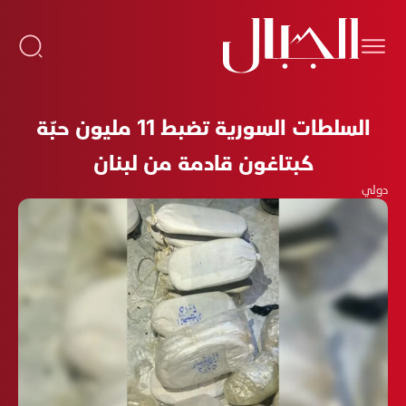
السلطات السورية تضبط 11 مليون حبّة
كبتاغون قادمة من لبنان
دولي