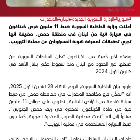
مخدرات/ أرشيفية
#سوريا
#الإدارة السورية الجديدة
#لبنان
#المخدرات
أعلنت وزارة الداخلية السورية ضبط 11 مليون قرص كبتاغون
في سيارة آتية من لبنان في منطقة حمص، مضيفة أنها
تجري تحقيقات لمعرفة هوية المسؤولين عن عملية التهريب.
وهذه أكبر كمية من الكبتاغون تعلن السلطات السورية عن
ضبطها عبر الحدود مع لبنان منذ سقوط حكم بشار الأسد في
كانون الأول 2024.
وأورد بيان للداخلية السورية، اليوم الثلاثاء 28 تشرين الأول 2025،
أنه "تمكّن فرع مكافحة المخدرات في محافظة حمص من ضبط
سيارة قادمة من الأراضي اللبنانية، تحتوي على حوالى 11 مليون
حبة من مادة الكبتاغون المخدرة في ريف حمص الجنوبي"،
مشيراً إلى أنه "تمت مصادرة الحبوب المخدرة المهربة، كما جرى
ضبط السيارة المستخدمة في عملية التهريب".
وأضاف البيان أن السلطات تواصل "إجراء التحقيقات اللازمة لكشف