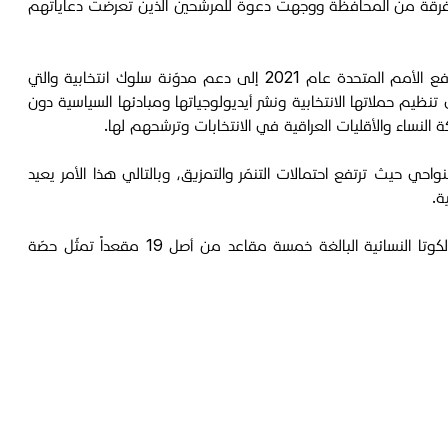
تفرقة من المحافظة ووجهت دعوة للمرشحين الذين تعرضت دعاياتهم
ولا يقتصر الاستهداف على الفضاء المادي، فالخبرة العراقية القريبة تؤكد تصاعد خطاب الكراهية والعنف القائم على النوع ضد مرشحات، ما دفع الأمم المتحدة عام 2021 إلى دعم مدوّنة سلوك انتخابية والتي
تنظيم حملاتها الانتخابية ونشر أيديولوجياتها ومبادئها السياسية دون
النساء والأقليات العراقية في الانتخابات وترشحهم لها.
احي حيث ترتفع احتمالات التنمّر والتمزيق، وبالتالي هذا الأمر يعيد
ة.
ويشهد السباق الانتخابي في محافظة ذي قار تنافساً محتدماً بين 153 امرأة مرشحة يسعين للفوز بالمقاعد المخصّصة للنساء ضمن نظام الكوتا النسائية البالغة خمسة مقاعد من أصل 19 مقعداً تمثّل حصّة