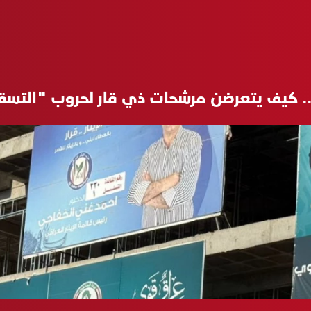
.. كيف يتعرضن مرشحات ذي قار لحروب "التسقي