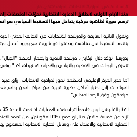
#السياسة في العراق
#الانتخابات العراقية
#ذي قار
منذ الأيام الأولى لانطلاق الدعاية الانتخابية تحوّلت الملصقات 
ترسم صورةً لظاهرة مركّبة يتداخل فيها التسقيط السياسي مع أنماط
وتقول النائبة السابقة والمرشحة للانتخابات عن التحالف المدني الد
يتقصد التسقيط في منافسة وصفتها غير شريفة مع وجود أعمال عبثية
بدورها، تؤكد دلال الركابي، مرشحة التنمية والإعمار، لمنصة "الجبال"،
تتعرّض اللوحات في الأقضية والنواحي والأطراف لاستهداف أكبر" وهي تس
أما مدير المركز الإقليمي لمنظمة تموز لمراقبة الانتخابات، رزّاق عب
المرشحات إلى اختيار أماكن حضرية قريبة من مراكز المدن والمجمّعات
مراهقون وفق الرصد الميداني".
تزيد عن خمسة ملايين دينا، او جمع بكلتا العقوبتين، من تعمد الاعتد
العملية الانتخابية والاعتداء على وسائل الدعاية الانتخابية المسموح ب