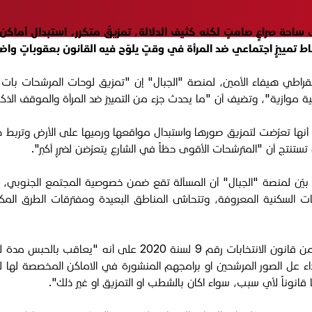
إلى ساحة صراعٍ صامتٍ لكنه كثيف الدلالة، تمزيقٌ متكرر، استبدال أم
 تمييزٍ اجتماعي ضد المرأة في وقتٍ يلوّح فيه القانون بعقوباتٍ واض
يمقراطي هيفاء الأمين، لمنصة "الجبال" إن "تمزيق لوحات المرشحات بات م
 موازية"، وتضيف أن "ما يحدث جزء من التمييز ضد المرأة والموقف الذ
 أنها تعرّضت لتمزيق صورها واستبدال مواقعها ورميها على الأرض وتربط ذلك 
تنتج أن "المترشحات الأقوى حظاً في الشارع يتعرّضن لضررٍ أكبر".
يد، بيّن لمنصة "الجبال" أن المسألة تقع ضمن خصوصية المجتمع الجنوبي، إن
 السكنية المعروفة، وتتحاشى المناطق البعيدة ومفترقات الطرق المكشوفة 
الإطار القانوني ليس غامضاً اتجاه هذه العمليات اذ نصت المادة 35
اء عل الصور المرشحين او برامجهم المنشورة في الاماكن المخصصة لها لحس
ها قانوناً لأي سبب، سواء اكان بالشطب او التمزيق او غير ذلك".