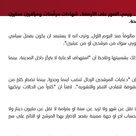
اكن، ورمي الصور على الأرصفة، شهادات مرشّحات ومراقبين محليين
حة.
ألوفاً منذ اليوم الأول، وترى أنه لا يستبعد ان يكون بفعلٌ سياسي
كوري سواء من مرشحين أو من عبثيين".
بشعبيتها وتلاحظ أن "استهداف الدعاية لا يتركّز داخل المدينة، بينما
 "دعايات المرشحين الرجال تُنصَب أينما وجدوا، بينما تضطر كثيرٌ من
لتفادي التنمّر والتشويه"، لافتاً ان "كثيراً من الحالات يرتكبها
 من قانون الانتخابات رقم 9 لسنة 2020 على أنه "يعاقب بالحبس مدة لا تقل عن شهر ولا تزيد عن سنة او بغرامة لا تقل عن مليون دينار ولا
اب آخر او جهة معينة بقصد الإضرار بهذا المرشح او التاثير على سير