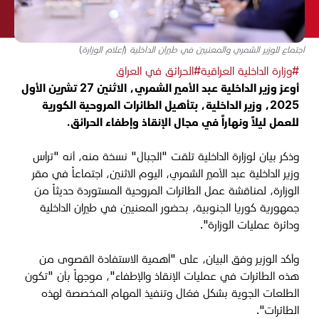
اجتماع للوزير الشمري والمعنيين في طيران الداخلية (إعلام الوزارة)
#وزارة الداخلية العراقية
#الحرائق في العراق
أوعز وزير الداخلية عبد الأمير الشمري، الاثنين 27 تشرين الأول
2025، وزير الداخلية، بتأهيل الطائرات المروحية الكورية
للعمل ليلاً ونهاراً في مجال الإنقاذ وإطفاء الحرائق.
وذكر بيان لوزارة الداخلية تلقت "الجبال" نسخة منه، أنه "ترأس
وزير الداخلية عبد الأمير الشمري، اليوم الاثنين، اجتماعاً في مقر
الوزارة، لمناقشة عمل الطائرات المروحية المستوردة حديثاً من
جمهورية كوريا الجنوبية، بحضور المعنيين في طيران الداخلية
ودائرة عمليات الوزارة".
وأكد الوزير وفق البيان، على "أهمية الاستفادة القصوى من
هذه الطائرات في عمليات الإنقاذ والإطفاء"، موجهاً بأن "تكون
الطلعات الجوية بشكل فعّال وتنفيذ المهام المخصصة لهذه
الطائرات".