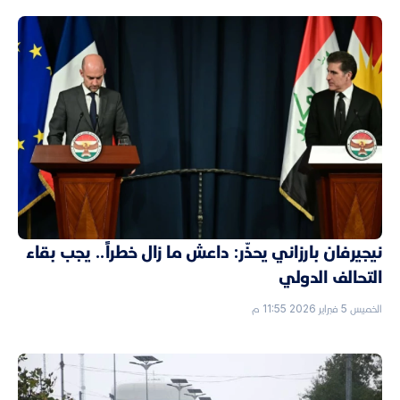
نيجيرفان بارزاني يحذّر: داعش ما زال خطراً.. يجب بقاء
التحالف الدولي
الخميس 5 فبراير 2026 11:55 م