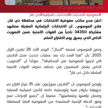
مكتب مفوضية الانتخابات في ذي قار
#مفوضية الانتخابات
#الانتخابات العراقية
#ذي قار
أعلن مدير مكتب مفوضية الانتخابات في محافظة ذي قار،
فلاح الموسوي، أن الانتخابات البرلمانية المقبلة ستشهد
مشاركة 34350 ناخباً من القوات الأمنية ضمن التصويت
الخاص الذي يسبق يوم الاقتراع العام.
وصرح الموسوي لمنصة "الجبال"، اليوم الأحد 26 تشرين الأول
2025، بأن "هذا العدد جاء بعد عمليات تحديث سجل الناخبين
التي أجرتها المفوضية في المحافظة"، مؤكداً أن "التصويت
الخاص يشمل المنتسبين في مختلف صنوف القوات الأمنية
العاملة داخل ذي قار".
وأوضح الموسوي أن "الناخبين سيُوزَّعون على 35 مركز اقتراع تم
تجهيزها بكوادر فنية ولوجستية خاصة لتأمين انسيابية العملية
وضمان نزاهتها وشفافيتها"، مضيفاً أن "جميع الإجراءات تسير
وفق الخطة الزمنية المعتمدة من المفوضية العليا المستقلة
للانتخابات".