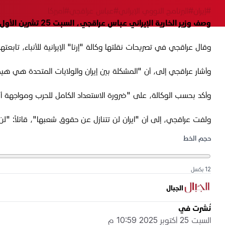
#إيران
#البرنامج النووي الإيراني
#عباس عراقجي
#أميركا
وصف وزير الخارية الإيراني عباس عراقجي، السبت 25 تشرين الأول 2025، "قدرة" بلاده على قول "لا" بوجه القوى العظمى، بـ"قنبلة إيران النووية"، داعياً إلى الاستعداد الكامل للحرب.
وقال عراقجي في تصريحات نقلتها وكالة "إرنا" الإيرانية للأنباء، تابع
وأشار عراقجي إلى، أن "المشكلة بين إيران والولايات المتحدة هي هيمنة
وأكد بحسب الوكالة، على "ضرورة الاستعداد الكامل للحرب ومواجهة أي ا
ولفت عراقجي، إلى أن "ايران لن تتنازل عن حقوق شعبها"، قائلاً: "ل
حجم الخط
12 بكسل
الجبال
نُشرت في
السبت 25 أكتوبر 2025 10:59 م