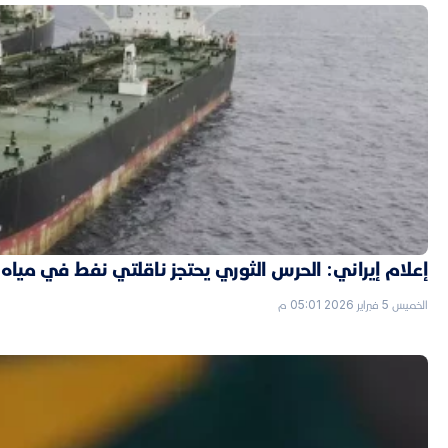
إعلام إيراني: الحرس الثوري يحتجز ناقلتي نفط في مياه 
الخميس 5 فبراير 2026 05:01 م