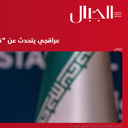
عراقجي يتحدث عن "قن
دولي
عباس عراقجي (صحيفة الشرق الأوسط)