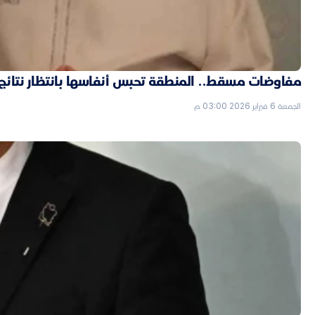
مفاوضات مسقط.. المنطقة تحبس أنفاسها بانتظار نتائج ال
الجمعة 6 فبراير 2026 03:00 م