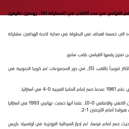
حقق المنتخب المغربي إنجازاً تاريخياً عندما توج بلقب مونديال تحت 20 عاماً في كرة القدم بفوزه المستحق على الارجنتين، حاملة الرقم القياسي في عدد الألقاب في المسابقة (6)، بهدفين نظيفين
 ياسر الزابيري الذي سجل الهدفين في الدقيقتين 12 و29 أمام 43 ألف متفرج، رافعاً رصيده الى خمسة أهداف في البطولة في صدارة لائحة الهدافين مشاركة
وأضاف المغرب الأرجنتين الى ضحاياه من العيار الثقيل الذين أطاح بهم في المونديال بعد اسبانيا، بطلة عام 1999، والبرازيل، ثانية المنتخبات الأكثر تتويجاً باللقب (5)، في دور المجموعات ثم كوريا الجنوبية في
أستراليا.
كما أصبح المغرب ثاني منتخب إفريقي يتوج باللقب بعد غانا التي فازت بنسخة 2009 في مصر على حساب البرازيل بركلات الترجيح 4-3 (الوقتان الأصلي والإضافي 0-0)، علما أنها خسرت نهائيي 1993 في أستراليا
، عندما أصبح أول بلد إفريقي يبلغ نصف النهائي حيث خسر أمام فرنسا، ثم إحراز الميدالية البرونزية في أولمبياد باريس