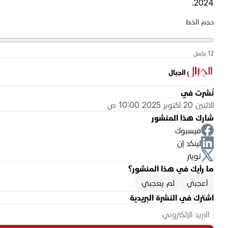
2024.
حجم الخط
12 بكسل
الجبال
نُشرت في
الاثنين 20 أكتوبر 2025 10:00 ص
شارك هذا المنشور
فيسبوك
لينكد إن
تويتر
ما رأيك في هذا المنشور؟
أعجبني
لم يعجبني
اشترك في النشرة البريدية