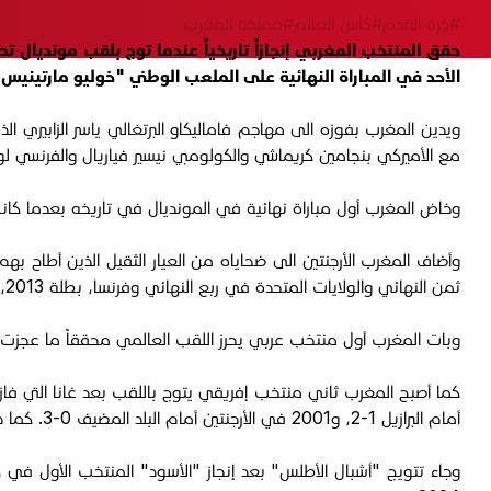
#كرة القدم
#كأس العالم
#مملكة المغرب
الأحد في المباراة النهائية على الملعب الوطني "خوليو مارتينيس
مع الأميركي بنجامين كريماشي والكولومبي نيسير فياريال والفرنسي لو
وخاض المغرب أول مباراة نهائية في المونديال في تاريخه بعدما كانت أفضل نتيجة له نصف النهائي عام 2005 في ه
ثمن النهائي والولايات المتحدة في ربع النهائي وفرنسا، بطلة 2013، في دور الأربعة.
وبات المغرب أول منتخب عربي يحرز اللقب العالمي محققاً ما عجزت عنه قطر، المنتخب العربي 
أمام البرازيل 1-2، و2001 في الأرجنتين أمام البلد المضيف 0-3. كما خسرت نيجيريا نهائي 1989 في السعودية أمام البرتغال 0-2، و2005 في هولندا أمام الأرجنتين 1-2.