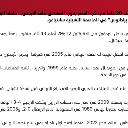
 برادانوس" في العاصمة التشيلية سانتياغو.
ويدين المغرب بفوزه الى مهاجم فاماليكاو البرتغالي
كا ميشال.
ولندا، وحرم الأرجنتين من تعزيز رقمها القياسي بلقب سابع.
الوحيد الذي بلغ النهائي قبل نسخة تشيلي، في عام 1981 عندما خسر أمام ألمانيا الغربية 0-4 في 
وجاء تتويج "أشبال الأطلس" بعد إنجاز "الأسود" المنتخب الأول في كأس العالم قطر 2022